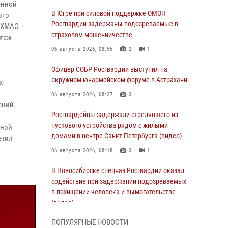
енной
В Югре при силовой поддержке ОМОН
ого
Росгвардии задержаны подозреваемые в
 ХМАО –
страховом мошенничестве
ртаж
06 августа 2026, 08:56
2
1
Офицер СОБР Росгвардии выступил на
окружном юнармейском форуме в Астрахани
х
06 августа 2026, 08:27
3
ений.
Росгвардейцы задержали стрелявшего из
пускового устройства рядом с жилыми
нной
домами в центре Санкт-Петербурга (видео)
етил
06 августа 2026, 08:18
3
1
В Новосибирске спецназ Росгвардии оказал
содействие при задержании подозреваемых
в похищении человека и вымогательстве
(видео)
06 августа 2026, 07:09
1
ПОПУЛЯРНЫЕ НОВОСТИ