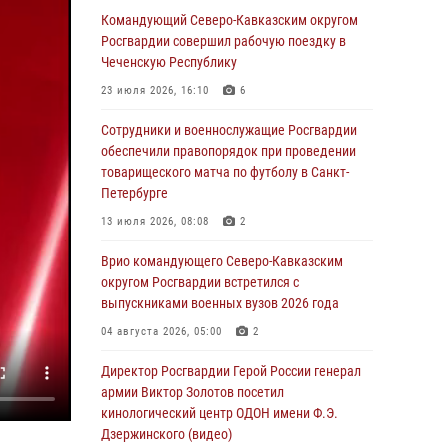
Сотрудники и военнослужащие Росгвардии
Командующий Северо-Кавказским округом
обеспечили правопорядок при проведении
Росгвардии совершил рабочую поездку в
матча Кубка России по футболу в Санкт-
Чеченскую Республику
Петербурге
23 июля 2026, 16:10
6
06 августа 2026, 07:03
3
Сотрудники и военнослужащие Росгвардии
В Грозном военнослужащие Росгвардии
обеспечили правопорядок при проведении
присоединились к всероссийской донорской
товарищеского матча по футболу в Санкт-
акции «От сердца к сердцу»
Петербурге
06 августа 2026, 06:30
13 июля 2026, 08:08
2
В Бурятии и Приамурье росгвардейцы
Врио командующего Северо-Кавказским
задержали подозреваемых в незаконном
округом Росгвардии встретился с
обороте наркотиков
выпускниками военных вузов 2026 года
06 августа 2026, 06:15
04 августа 2026, 05:00
2
На Сахалине при участии СОБР Росгвардии
Директор Росгвардии Герой России генерал
пресекли нелегальную добычу биоресурсов
армии Виктор Золотов посетил
кинологический центр ОДОН имени Ф.Э.
06 августа 2026, 05:12
Дзержинского (видео)