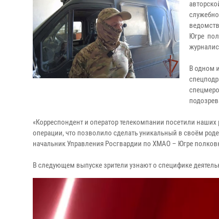
авторско
служебно
ведомств
Югре пол
журналис
В одном 
спецподр
спецмеро
подозрев
«Корреспондент и оператор телекомпании посетили наших 
операции, что позволило сделать уникальный в своём роде
начальник Управления Росгвардии по ХМАО – Югре полков
В следующем выпуске зрители узнают о специфике деятел