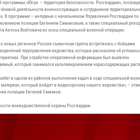
й программы «Югра – территория безопасности. Росгвардия», посвящ
-боевой деятельности военнослужащих и сотрудников территориальн
а. В программе – интервью с начальником Управления Росгвардии по
ковником полиции Евгением Симаковым, а также специальный репо
та Антона Войтовича из зоны специальной военной операции.
из новых регионов России съемочная группа встретилась с бойцами
азделений теруправления ведомства, которые рассказали об успешны
приятиях. При отработке оперативной информации был выявлен
аемый, который занимался культивированием наркосодержащих раст
ребят в одном из районов выполнения задач в ходе специальной вое
 материал, который войдет в видеохронику нашего ведомства», – отм
ник полиции Евгений Симаков.
ьности вневедомственной охраны Росгвардии.