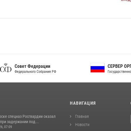
ет Федерации
СЕРВЕР ОРГАНОВ
рального Собрания РФ
Государственной власти РФ
И
НАВИГАЦИЯ
рске спецназ Росгвардии оказал
Главная
при задержании под...
Новости
26, 07:09