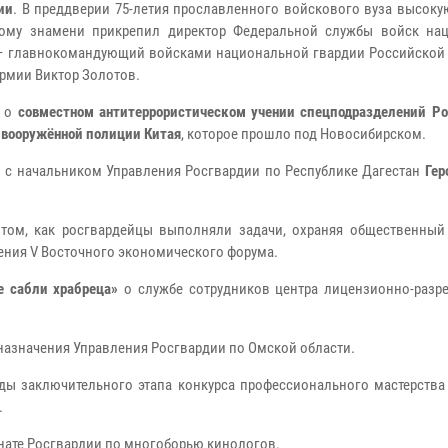
ии
. В преддверии 75-летия прославленного войскового вуза высоку
вому знамени прикрепил директор Федеральной службы войск на
– главнокомандующий войсками национальной гвардии Российской
армии Виктор Золотов.
ж о
совместном антитеррористическом учении спецподразделений Ро
 вооружённой полиции Китая
, которое прошло под Новосибирском.
 с начальником Управления Росгвардии по Республике Дагестан
Гер
 том, как росгвардейцы выполняли задачи, охраняя общественный
ения V Восточного экономического форума.
е сабли храбреца»
о службе сотрудников центра лицензионно-разр
назначения Управления Росгвардии по Омской области.
оды заключительного этапа конкурса профессионального мастерства
.
онате Росгвардии по многоборью кинологов.