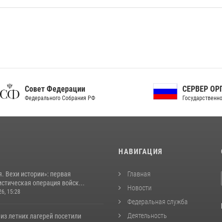
ет Федерации
СЕРВЕР ОРГАНОВ
рального Собрания РФ
Государственной власти РФ
И
НАВИГАЦИЯ
. Вехи истории»: первая
Главная
стическая операция войск...
Новости
26, 15:28
Федеральная служба
Деятельность
из летних лагерей посетили