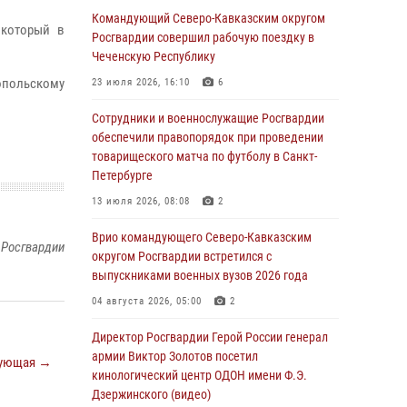
Иван Пияшев – герой выпуска «Легенды
Командующий Северо-Кавказским округом
 который в
армии с Александром Маршалом»
Росгвардии совершил рабочую поездку в
Чеченскую Республику
07 августа 2026, 12:00
опольскому
23 июля 2026, 16:10
6
Представители ФСБ России по Уральскому
округу Росгвардии и ветераны военной
Сотрудники и военнослужащие Росгвардии
контрразведки почтили память Николая
обеспечили правопорядок при проведении
Кузнецова
товарищеского матча по футболу в Санкт-
Петербурге
07 августа 2026, 12:00
4
13 июля 2026, 08:08
2
Росгвардейцы пресекли попытку руферов
подняться на крышу Смольного собора в
Врио командующего Северо-Кавказским
 Росгвардии
Санкт-Петербурге (видео)
округом Росгвардии встретился с
выпускниками военных вузов 2026 года
07 августа 2026, 11:34
3
1
04 августа 2026, 05:00
2
В Курске росгвардейцы провели занятие по
основам взрывобезопасности
Директор Росгвардии Герой России генерал
армии Виктор Золотов посетил
ующая →
07 августа 2026, 11:33
кинологический центр ОДОН имени Ф.Э.
Дзержинского (видео)
Рэпер ST посетил раненых росгвардейцев в