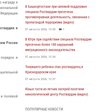
ю награду к
В Башкортостане при силовой поддержке
циональной
спецназа Росгвардии пресечена
 Федерации
противоправная деятельность, связанная с
пропагандой терроризма (видео)
сгвардии и
07 августа 2026, 13:30
1
В Югре при содействии спецназа Росгвардии
оем России
пресечено более 180 нарушений
миграционного законодательства
 порядок и
07 августа 2026, 12:54
Тонувшего ребенка спас росгвардеец в
ешительной
Краснодарском крае
07 августа 2026, 12:37
Юные гости из летних лагерей посетили
кинологический центр Росгвардии (видео)
 и полевой
07 августа 2026, 12:20
3
1
ПОПУЛЯРНЫЕ НОВОСТИ
Ветеран войск правопорядка генерал-майор