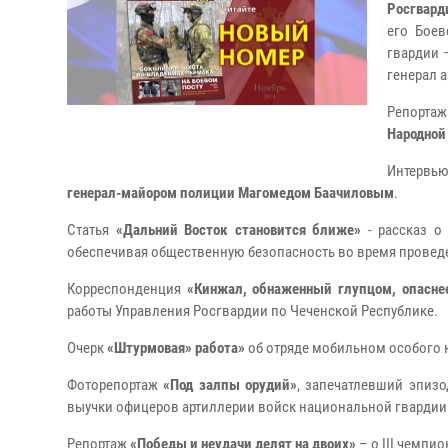
Росгвард
его Бое
гвардии 
генерал 
Репорта
Народной
Интервью
генерал-майором полиции Магомедом Баачиловым
.
Статья
«Дальний Восток становится ближе»
- рассказ о
обеспечивая общественную безопасность во время провед
Корреспонденция
«Кинжал, обнаженный глупцом, опасне
работы Управления Росгвардии по Чеченской Республике.
Очерк
«Штурмовая» работа»
об отряде мобильном особого 
Фоторепортаж
«Под залпы орудий»
, запечатлевший эпиз
выучки офицеров артиллерии войск национальной гвардии
Репортаж
«Победы и неудачи делят на двоих»
– о III чемпи