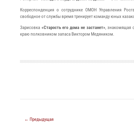
Корреспонденция о сотруднике ОМОН Управления Росг
свободное от службы время тренирует команду юных казак
Зарисовка
«Старость его дома не застанет»
, знакомящая 
краю полковником запаса Виктором Медяником.
← Предыдущая