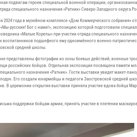
ная подвигам героев специальной военной операции, организованна
отряда специального назначения «Ратник» Северо-Западного округа Р
ля 2024 года в музейном комплексе «Дом Коммерческого собрания» о
 «Мы-русские! Бог с нами!», экспозицию которой подготовили специа
поведника «Малые Корелы» при участии отряда специального назначе
 и воспитанников подшефного ему одноимённого военно-патриотичес
ровской средней школы.
вке представлены фотографии из зоны боевых действий, военные тро
ещи российских бойцов. Отдельная экспозиция посвящена памяти м
специального назначения «Ратник». Гости выставки увидят макет-пано
лодун. Его создали юнармейцы и педагоги Заостровской средней шк
ив. В церемонии открытия выставки приняла участие вдова бойца Ма
письма поддержки бойцам армии, принять участие в плетении маскир