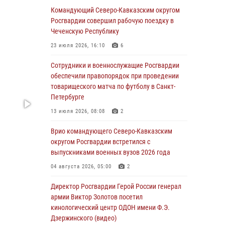
Командующий Северо-Кавказским округом
Росгвардейцы обеспечили безопасность
Росгвардии совершил рабочую поездку в
«Поезда Победы» в Кузбассе
Чеченскую Республику
08 августа 2026, 07:00
23 июля 2026, 16:10
6
В Кабардино-Балкарии сотрудники
Сотрудники и военнослужащие Росгвардии
Росгвардии провели турнир по настольному
обеспечили правопорядок при проведении
теннису ко Дню физкультурника
товарищеского матча по футболу в Санкт-
Петербурге
08 августа 2026, 07:00
13 июля 2026, 08:08
2
В Москве росгвардейцы оказали помощь
медикам и девушке с ограниченными
Врио командующего Северо-Кавказским
возможностями здоровья (видео)
округом Росгвардии встретился с
выпускниками военных вузов 2026 года
08 августа 2026, 06:32
1
04 августа 2026, 05:00
2
Спецназ Росгвардии в Марий Эл почтил
память товарища на тактическом турнире
Директор Росгвардии Герой России генерал
(видео)
армии Виктор Золотов посетил
кинологический центр ОДОН имени Ф.Э.
08 августа 2026, 06:15
9
1
Дзержинского (видео)