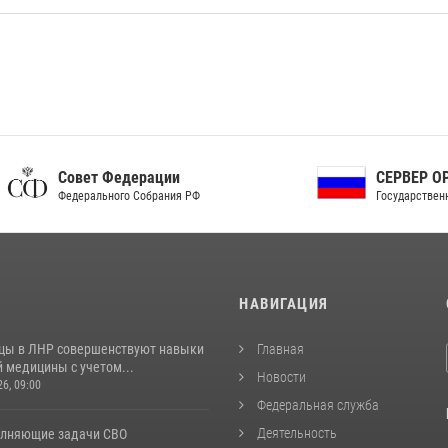
ет Федерации
СЕРВЕР ОРГАНОВ
рального Собрания РФ
Государственной власти РФ
И
НАВИГАЦИЯ
цы в ЛНР совершенствуют навыки
Главная
 медицины с учетом...
Новости
26, 09:00
Федеральная служба
Деятельность
лняющие задачи СВО