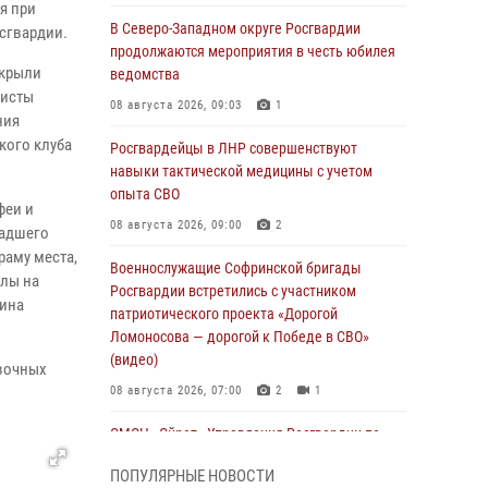
я при
В Северо-Западном округе Росгвардии
осгвардии.
продолжаются мероприятия в честь юбилея
ткрыли
ведомства
листы
08 августа 2026, 09:03
1
ния
кого клуба
Росгвардейцы в ЛНР совершенствуют
навыки тактической медицины с учетом
опыта СВО
феи и
08 августа 2026, 09:00
2
ладшего
раму места,
Военнослужащие Софринской бригады
олы на
Росгвардии встретились с участником
рина
патриотического проекта «Дорогой
Ломоносова — дорогой к Победе в СВО»
(видео)
овочных
08 августа 2026, 07:00
2
1
ОМОН «Ойрат» Управления Росгвардии по
Республике Калмыкия исполнилось 20 лет
ПОПУЛЯРНЫЕ НОВОСТИ
08 августа 2026, 07:00