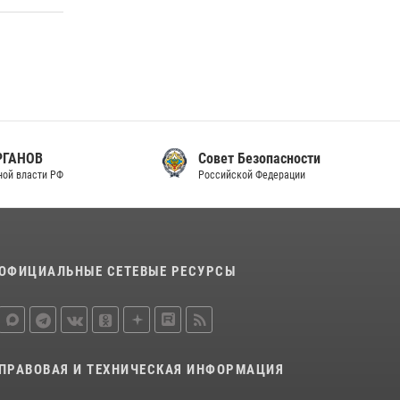
законодательства (видео)
30 июля 2026, 08:00
1
В Челябинске росгвардейцы задержали
злоумышленников, напавших на бригаду
скорой помощи (видео)
14 июля 2026, 12:20
1
Совет Безопасности
Российской Федерации
Состоялась рабочая встреча директора
Росгвардии Героя России генерала армии
Виктора Золотова с заместителем
полномочного представителя Президента
Российской Федерации в Северо-Кавказском
ОФИЦИАЛЬНЫЕ СЕТЕВЫЕ РЕСУРСЫ
федеральном округе Виталием Кузнецовым
30 июля 2026, 15:35
4
ПРАВОВАЯ И ТЕХНИЧЕСКАЯ ИНФОРМАЦИЯ