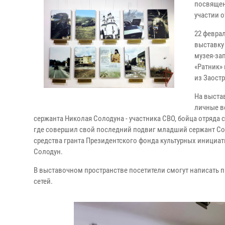
посвящен
участии 
22 февра
выставку
музея-за
«Ратник»
из Заост
На выста
личные в
сержанта Николая Солодуна - участника СВО, бойца отряда 
где совершил свой последний подвиг младший сержант Со
средства гранта Президентского фонда культурных инициат
Солодун.
В выставочном пространстве посетители смогут написать 
сетей.