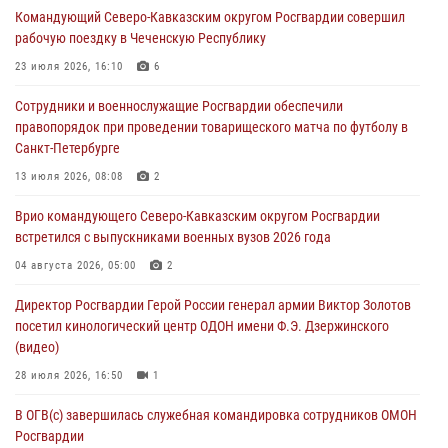
Командующий Северо-Кавказским округом Росгвардии совершил
Росгвардии по служебно-боевой стрельбе
рабочую поездку в Чеченскую Республику
07 августа 2026, 07:45
9
23 июля 2026, 16:10
6
Застрявшую в плуге трактора мину уничтожили росгвардейцы на
Сотрудники и военнослужащие Росгвардии обеспечили
Кубани
правопорядок при проведении товарищеского матча по футболу в
07 августа 2026, 06:49
1
Санкт-Петербурге
В Саранске росгвардейцы приняли участие в 25‑летии канонизации
13 июля 2026, 08:08
2
святого праведного воина Федора Ушакова (видео)
Врио командующего Северо-Кавказским округом Росгвардии
07 августа 2026, 06:15
7
1
встретился с выпускниками военных вузов 2026 года
Росгвардейцы оказали адресную помощь жителям Луганской
04 августа 2026, 05:00
2
Народной Республики
Директор Росгвардии Герой России генерал армии Виктор Золотов
07 августа 2026, 05:00
посетил кинологический центр ОДОН имени Ф.Э. Дзержинского
(видео)
28 июля 2026, 16:50
1
В ОГВ(с) завершилась служебная командировка сотрудников ОМОН
Росгвардии