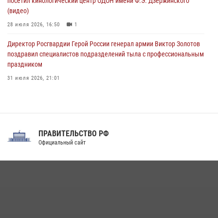
посетил кинологический центр ОДОН имени Ф.Э. Дзержинского
(видео)
28 июля 2026, 16:50
1
Директор Росгвардии Герой России генерал армии Виктор Золотов
поздравил специалистов подразделений тыла с профессиональным
праздником
31 июля 2026, 21:01
В ОГВ(с) завершилась служебная командировка сотрудников ОМОН
Росгвардии
20 июля 2026, 09:25
3
ПРАВИТЕЛЬСТВО РФ
Праздник «Один день с Росгвардией» к 105-летию Центрального
Официальный сайт
округа прошел на Поклонной горе
18 июля 2026, 13:43
15
1
При силовой поддержке СОБР Росгвардии в Иркутской области
повели рейды по соблюдению миграционного законодательства
(видео)