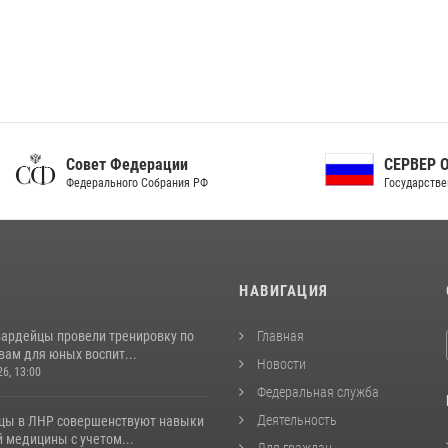
ет Федерации
СЕРВЕР ОРГАНОВ
рального Собрания РФ
Государственной власти РФ
И
НАВИГАЦИЯ
вардейцы провели тренировку по
Главная
вам для юных воспит...
Новости
26, 13:00
Федеральная служба
Деятельность
цы в ЛНР совершенствуют навыки
 медицины с учетом...