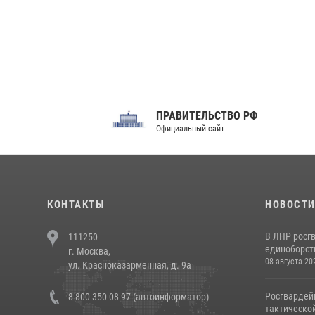
ПРАВИТЕЛЬСТВО РФ
Сов
Официальный сайт
Феде
КОНТАКТЫ
НОВОСТ
В ЛНР росг
111250
единоборст
г. Москва,
08 августа 20
ул. Красноказарменная, д. 9а
Росгвардей
8 800 350 08 97 (автоинформатор)
тактической