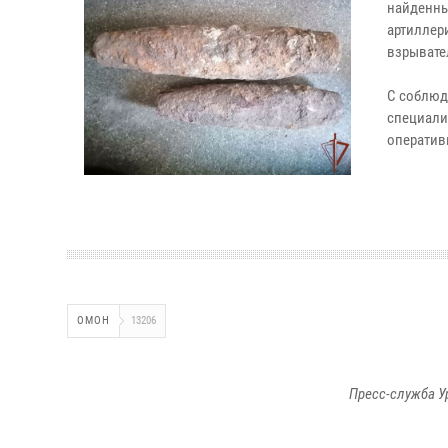
найденны
артиллер
взрывате
С соблюд
специали
оператив
ОМОН
13206
Пресс-служба У