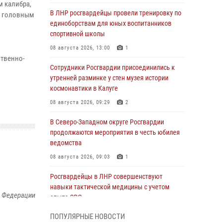
м калибра,
В ЛНР росгвардейцы провели тренировку по
с головным
единоборствам для юных воспитанников
.
спортивной школы
08 августа 2026, 13:00
1
ственно-
Сотрудники Росгвардии присоединились к
утренней разминке у стен музея истории
космонавтики в Калуге
08 августа 2026, 09:29
2
В Северо-Западном округе Росгвардии
продолжаются мероприятия в честь юбилея
ведомства
08 августа 2026, 09:03
1
Росгвардейцы в ЛНР совершенствуют
навыки тактической медицины с учетом
й Федерации
опыта СВО
08 августа 2026, 09:00
2
ПОПУЛЯРНЫЕ НОВОСТИ