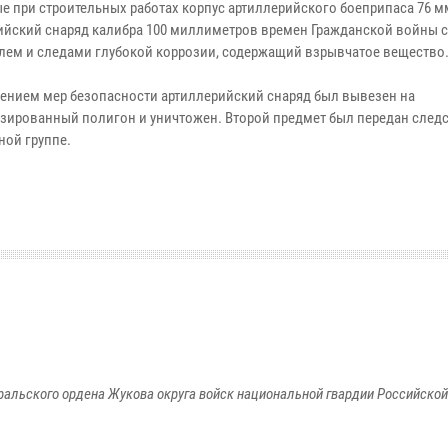
е при строительных работах корпус артиллерийского боеприпаса 76 м
ийский снаряд калибра 100 миллиметров времен Гражданской войны 
лем и следами глубокой коррозии, содержащий взрывчатое вещество
ением мер безопасности артиллерийский снаряд был вывезен на
зированный полигон и уничтожен. Второй предмет был передан след
ной группе.
ральского ордена Жукова округа войск национальной гвардии Российско