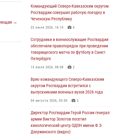
Росгвардейцы обеспечили безопасность
Командующий Северо-Кавказским округом
«Поезда Победы» в Кузбассе
Росгвардии совершил рабочую поездку в
Чеченскую Республику
08 августа 2026, 07:00
ующая →
23 июля 2026, 16:10
6
ОМОН «Ойрат» Управления Росгвардии по
Республике Калмыкия исполнилось 20 лет
Сотрудники и военнослужащие Росгвардии
обеспечили правопорядок при проведении
08 августа 2026, 07:00
товарищеского матча по футболу в Санкт-
Петербурге
В Кабардино-Балкарии сотрудники
Росгвардии провели турнир по настольному
13 июля 2026, 08:08
2
теннису ко Дню физкультурника
Врио командующего Северо-Кавказским
08 августа 2026, 07:00
округом Росгвардии встретился с
выпускниками военных вузов 2026 года
Военнослужащие Софринской бригады
Росгвардии встретились с участником
04 августа 2026, 05:00
2
патриотического проекта «Дорогой
Ломоносова — дорогой к Победе в СВО»
Директор Росгвардии Герой России генерал
(видео)
армии Виктор Золотов посетил
кинологический центр ОДОН имени Ф.Э.
08 августа 2026, 07:00
2
1
Дзержинского (видео)