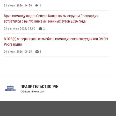
Росгвардейцы приняли участие в акции «Волна памяти»,
посвящённой 83‑й годовщине освобождения Белгорода от
28 июля 2026, 16:50
1
немецко‑фашистских захватчиков
Врио командующего Северо-Кавказским округом Росгвардии
05 августа 2026, 12:13
1
встретился с выпускниками военных вузов 2026 года
04 августа 2026, 05:00
2
В ОГВ(с) завершилась служебная командировка сотрудников ОМОН
Росгвардии
20 июля 2026, 09:25
3
Директор Росгвардии Герой России генерал армии Виктор Золотов
поздравил специалистов подразделений тыла с профессиональным
праздником
31 июля 2026, 21:01
ПРАВИТЕЛЬСТВО РФ
Праздник «Один день с Росгвардией» к 105-летию Центрального
Официальный сайт
округа прошел на Поклонной горе
18 июля 2026, 13:43
15
1
При силовой поддержке СОБР Росгвардии в Иркутской области