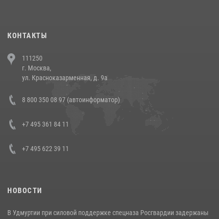
повели рейды по соблюдению миграционного законодательства
(видео)
30 июля 2026, 08:00
1
КОНТАКТЫ
В Челябинске росгвардейцы задержали злоумышленников,
111250
напавших на бригаду скорой помощи (видео)
г. Москва,
14 июля 2026, 12:20
1
ул. Красноказарменная, д. 9а
В Росгвардии прошла военно-научная конференция по обобщению
8 800 350 08 97 (автоинформатор)
боевого опыта
08 июля 2026, 07:01
+7 495 361 84 11
+7 495 622 39 11
НОВОСТИ
В Удмуртии при силовой поддержке спецназа Росгвардии задержаны