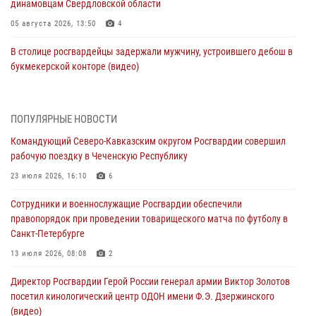
динамовцам Свердловской области
05 августа 2026, 13:50
4
В столице росгвардейцы задержали мужчину, устроившего дебош в
букмекерской конторе (видео)
05 августа 2026, 13:25
1
В Удмуртии при силовой поддержке спецназа Росгвардии
ПОПУЛЯРНЫЕ НОВОСТИ
задержаны подозреваемые в мошенничестве под видом оказания
Командующий Северо-Кавказским округом Росгвардии совершил
оздоровительных услуг (видео)
рабочую поездку в Чеченскую Республику
05 августа 2026, 13:20
1
1
23 июля 2026, 16:10
6
В Москве дети сотрудников и военнослужащих Росгвардии
Сотрудники и военнослужащие Росгвардии обеспечили
посетили мастер-класс по художественной гимнастике
правопорядок при проведении товарищеского матча по футболу в
05 августа 2026, 13:00
3
Санкт-Петербурге
Офицеры Росгвардии и ветераны войск правопорядка почтили
13 июля 2026, 08:08
2
память генерала армии Ивана Кирилловича Яковлева
Директор Росгвардии Герой России генерал армии Виктор Золотов
05 августа 2026, 12:40
6
посетил кинологический центр ОДОН имени Ф.Э. Дзержинского
(видео)