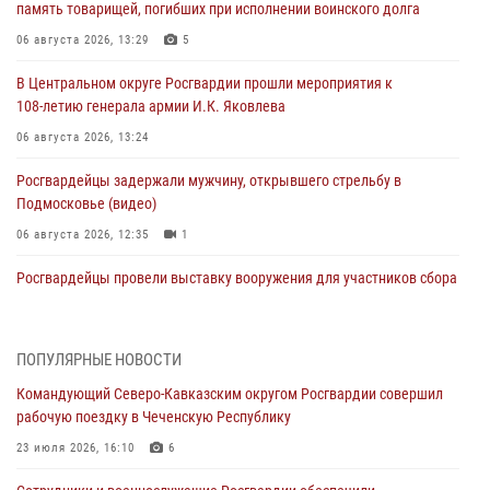
память товарищей, погибших при исполнении воинского долга
06 августа 2026, 13:29
5
В Центральном округе Росгвардии прошли мероприятия к
108‑летию генерала армии И.К. Яковлева
06 августа 2026, 13:24
Росгвардейцы задержали мужчину, открывшего стрельбу в
Подмосковье (видео)
06 августа 2026, 12:35
1
Росгвардейцы провели выставку вооружения для участников сбора
«Гвардеец» в Пензе (видео)
06 августа 2026, 12:00
2
1
ПОПУЛЯРНЫЕ НОВОСТИ
В Курске росгвардейцы приняли участие в митинге, посвященном
Командующий Северо-Кавказским округом Росгвардии совершил
второй годовщине вторжения ВСУ на территорию области
рабочую поездку в Чеченскую Республику
06 августа 2026, 11:56
4
23 июля 2026, 16:10
6
В Санкт-Петербурге наряд Росгвардии задержал правонарушителя,