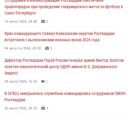
Сотрудники и военнослужащие Росгвардии обеспечили
угрожавшего подростку травматическим пистолетом
правопорядок при проведении товарищеского матча по футболу в
06 августа 2026, 11:33
1
Санкт-Петербурге
В Зауралье при содействии СОБР Росгвардии ликвидирована
13 июля 2026, 08:08
2
крупная нарколаборатория
Врио командующего Северо-Кавказским округом Росгвардии
06 августа 2026, 11:27
встретился с выпускниками военных вузов 2026 года
В Москве росгвардейцы задержали троих мужчин, устроивших
04 августа 2026, 05:00
2
пьяный дебош в баре (видео)
Директор Росгвардии Герой России генерал армии Виктор Золотов
06 августа 2026, 11:20
1
посетил кинологический центр ОДОН имени Ф.Э. Дзержинского
(видео)
28 июля 2026, 16:50
1
В ОГВ(с) завершилась служебная командировка сотрудников ОМОН
Росгвардии
20 июля 2026, 09:25
3
Директор Росгвардии Герой России генерал армии Виктор Золотов
поздравил специалистов подразделений тыла с профессиональным
праздником