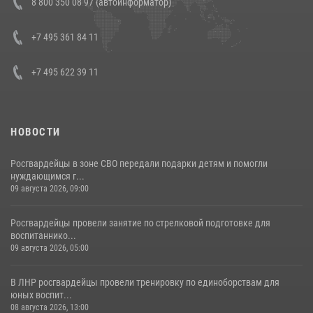
8 800 350 08 97 (автоинформатор)
генерала армии Виктора Золотова с заместителем полномочного
представителя Президента Российской Федерации в Северо-
Кавказском федеральном округе Виталием Кузнецовым
+7 495 361 84 11
30 июля 2026, 15:35
4
+7 495 622 39 11
НОВОСТИ
Росгвардейцы в зоне СВО передали подарки детям и помогли
нуждающимся г...
09 августа 2026, 09:00
Росгвардейцы провели занятие по стрелковой подготовке для
воспитаннико...
09 августа 2026, 05:00
В ЛНР росгвардейцы провели тренировку по единоборствам для
юных воспит...
08 августа 2026, 13:00