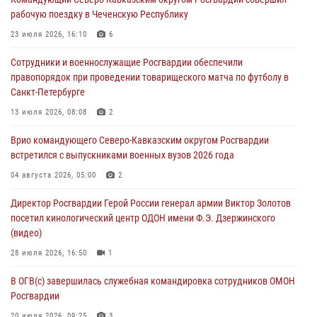
краеведения Луганской Народной Республики
рабочую поездку в Чеченскую Республику
09 августа 2026, 05:00
23 июля 2026, 16:10
6
Всероссийская ведомственная акции «Каникулы с Росгвардией
Сотрудники и военнослужащие Росгвардии обеспечили
проходит в Сибири
правопорядок при проведении товарищеского матча по футболу в
09 августа 2026, 04:00
5
Санкт-Петербурге
Росгвардейцы провели патриотическое занятие для детей на
13 июля 2026, 08:08
2
Поклонной горе в Москве (видео)
Врио командующего Северо-Кавказским округом Росгвардии
08 августа 2026, 14:10
3
1
встретился с выпускниками военных вузов 2026 года
В ЛНР росгвардейцы провели тренировку по единоборствам для
04 августа 2026, 05:00
2
юных воспитанников спортивной школы
Директор Росгвардии Герой России генерал армии Виктор Золотов
08 августа 2026, 13:00
1
посетил кинологический центр ОДОН имени Ф.Э. Дзержинского
(видео)
28 июля 2026, 16:50
1
В ОГВ(с) завершилась служебная командировка сотрудников ОМОН
Росгвардии
20 июля 2026, 09:25
3