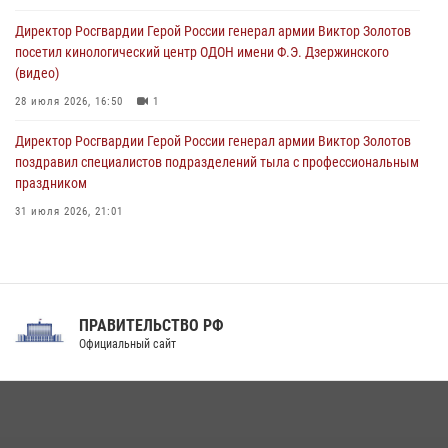
ограниченными возможностями здоровья (видео)
Директор Росгвардии Герой России генерал армии Виктор Золотов
08 августа 2026, 06:32
1
посетил кинологический центр ОДОН имени Ф.Э. Дзержинского
(видео)
28 июля 2026, 16:50
1
Директор Росгвардии Герой России генерал армии Виктор Золотов
поздравил специалистов подразделений тыла с профессиональным
праздником
31 июля 2026, 21:01
В ОГВ(с) завершилась служебная командировка сотрудников ОМОН
Росгвардии
20 июля 2026, 09:25
3
ПРАВИТЕЛЬСТВО РФ
Праздник «Один день с Росгвардией» к 105-летию Центрального
Официальный сайт
округа прошел на Поклонной горе
18 июля 2026, 13:43
15
1
При силовой поддержке СОБР Росгвардии в Иркутской области