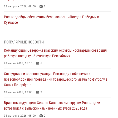
08 августа 2026, 09:00
2
Росгвардейцы обеспечили безопасность «Поезда Победы» в
Кузбассе
08 августа 2026, 07:00
ОМОН «Ойрат» Управления Росгвардии по Республике Калмыкия
ПОПУЛЯРНЫЕ НОВОСТИ
исполнилось 20 лет
Командующий Северо-Кавказским округом Росгвардии совершил
08 августа 2026, 07:00
рабочую поездку в Чеченскую Республику
В Кабардино-Балкарии сотрудники Росгвардии провели турнир по
23 июля 2026, 16:10
6
настольному теннису ко Дню физкультурника
Сотрудники и военнослужащие Росгвардии обеспечили
08 августа 2026, 07:00
правопорядок при проведении товарищеского матча по футболу в
Санкт-Петербурге
Военнослужащие Софринской бригады Росгвардии встретились с
участником патриотического проекта «Дорогой Ломоносова —
13 июля 2026, 08:08
2
дорогой к Победе в СВО» (видео)
Врио командующего Северо-Кавказским округом Росгвардии
08 августа 2026, 07:00
2
1
встретился с выпускниками военных вузов 2026 года
В Москве росгвардейцы оказали помощь медикам и девушке с
04 августа 2026, 05:00
2