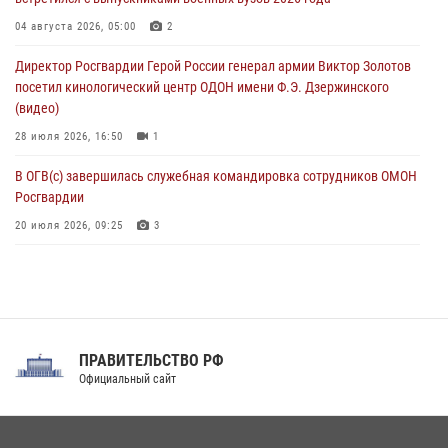
08 августа 2026, 07:00
2
1
04 августа 2026, 05:00
2
В Кабардино-Балкарии сотрудники Росгвардии провели турнир по
Директор Росгвардии Герой России генерал армии Виктор Золотов
настольному теннису ко Дню физкультурника
посетил кинологический центр ОДОН имени Ф.Э. Дзержинского
08 августа 2026, 07:00
(видео)
28 июля 2026, 16:50
1
В ОГВ(с) завершилась служебная командировка сотрудников ОМОН
Росгвардии
20 июля 2026, 09:25
3
Директор Росгвардии Герой России генерал армии Виктор Золотов
поздравил специалистов подразделений тыла с профессиональным
праздником
31 июля 2026, 21:01
ПРАВИТЕЛЬСТВО РФ
Праздник «Один день с Росгвардией» к 105-летию Центрального
Официальный сайт
округа прошел на Поклонной горе
18 июля 2026, 13:43
15
1