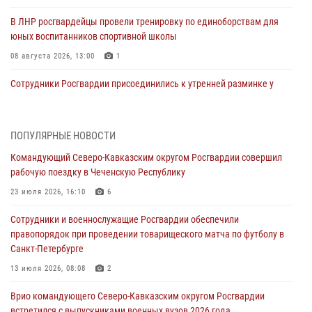
В ЛНР росгвардейцы провели тренировку по единоборствам для
юных воспитанников спортивной школы
08 августа 2026, 13:00
1
Сотрудники Росгвардии присоединились к утренней разминке у
стен музея истории космонавтики в Калуге
08 августа 2026, 09:29
2
ПОПУЛЯРНЫЕ НОВОСТИ
В Северо-Западном округе Росгвардии продолжаются мероприятия
Командующий Северо-Кавказским округом Росгвардии совершил
в честь юбилея ведомства
рабочую поездку в Чеченскую Республику
08 августа 2026, 09:03
1
23 июля 2026, 16:10
6
Росгвардейцы в ЛНР совершенствуют навыки тактической
Сотрудники и военнослужащие Росгвардии обеспечили
медицины с учетом опыта СВО
правопорядок при проведении товарищеского матча по футболу в
08 августа 2026, 09:00
2
Санкт-Петербурге
Военнослужащие Софринской бригады Росгвардии встретились с
13 июля 2026, 08:08
2
участником патриотического проекта «Дорогой Ломоносова —
Врио командующего Северо-Кавказским округом Росгвардии
дорогой к Победе в СВО» (видео)
встретился с выпускниками военных вузов 2026 года