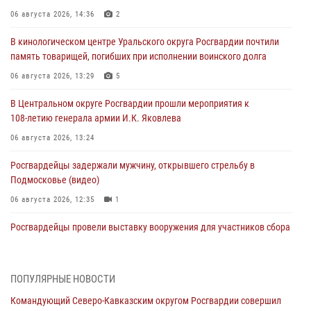
06 августа 2026, 14:36
2
В кинологическом центре Уральского округа Росгвардии почтили
память товарищей, погибших при исполнении воинского долга
06 августа 2026, 13:29
5
В Центральном округе Росгвардии прошли мероприятия к
108‑летию генерала армии И.К. Яковлева
06 августа 2026, 13:24
Росгвардейцы задержали мужчину, открывшего стрельбу в
Подмосковье (видео)
06 августа 2026, 12:35
1
Росгвардейцы провели выставку вооружения для участников сбора
«Гвардеец» в Пензе (видео)
06 августа 2026, 12:00
2
1
ПОПУЛЯРНЫЕ НОВОСТИ
В Курске росгвардейцы приняли участие в митинге, посвященном
Командующий Северо-Кавказским округом Росгвардии совершил
второй годовщине вторжения ВСУ на территорию области