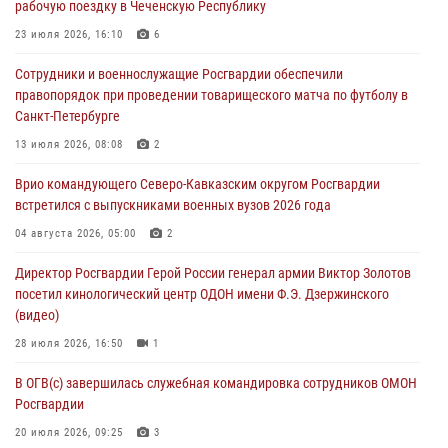
рабочую поездку в Чеченскую Республику
06 августа 2026, 11:56
4
23 июля 2026, 16:10
6
В Санкт-Петербурге наряд Росгвардии задержал правонарушителя,
Сотрудники и военнослужащие Росгвардии обеспечили
угрожавшего подростку травматическим пистолетом
правопорядок при проведении товарищеского матча по футболу в
06 августа 2026, 11:33
1
Санкт-Петербурге
В Зауралье при содействии СОБР Росгвардии ликвидирована
13 июля 2026, 08:08
2
крупная нарколаборатория
Врио командующего Северо-Кавказским округом Росгвардии
06 августа 2026, 11:27
встретился с выпускниками военных вузов 2026 года
В Москве росгвардейцы задержали троих мужчин, устроивших
04 августа 2026, 05:00
2
пьяный дебош в баре (видео)
Директор Росгвардии Герой России генерал армии Виктор Золотов
06 августа 2026, 11:20
1
посетил кинологический центр ОДОН имени Ф.Э. Дзержинского
(видео)
28 июля 2026, 16:50
1
В ОГВ(с) завершилась служебная командировка сотрудников ОМОН
Росгвардии
20 июля 2026, 09:25
3