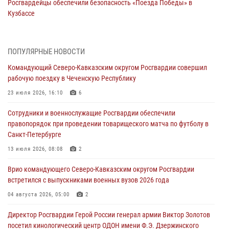
Росгвардейцы обеспечили безопасность «Поезда Победы» в
Кузбассе
08 августа 2026, 07:00
Военнослужащие Софринской бригады Росгвардии встретились с
ПОПУЛЯРНЫЕ НОВОСТИ
участником патриотического проекта «Дорогой Ломоносова —
Командующий Северо-Кавказским округом Росгвардии совершил
дорогой к Победе в СВО» (видео)
рабочую поездку в Чеченскую Республику
08 августа 2026, 07:00
2
1
23 июля 2026, 16:10
6
В Кабардино-Балкарии сотрудники Росгвардии провели турнир по
Сотрудники и военнослужащие Росгвардии обеспечили
настольному теннису ко Дню физкультурника
правопорядок при проведении товарищеского матча по футболу в
08 августа 2026, 07:00
Санкт-Петербурге
ОМОН «Ойрат» Управления Росгвардии по Республике Калмыкия
13 июля 2026, 08:08
2
исполнилось 20 лет
Врио командующего Северо-Кавказским округом Росгвардии
08 августа 2026, 07:00
встретился с выпускниками военных вузов 2026 года
В Москве росгвардейцы оказали помощь медикам и девушке с
04 августа 2026, 05:00
2
ограниченными возможностями здоровья (видео)
Директор Росгвардии Герой России генерал армии Виктор Золотов
08 августа 2026, 06:32
1
посетил кинологический центр ОДОН имени Ф.Э. Дзержинского