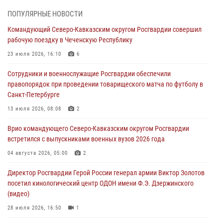
08 августа 2026, 07:00
ПОПУЛЯРНЫЕ НОВОСТИ
В Москве росгвардейцы оказали помощь медикам и девушке с
Командующий Северо-Кавказским округом Росгвардии совершил
ограниченными возможностями здоровья (видео)
рабочую поездку в Чеченскую Республику
08 августа 2026, 06:32
1
23 июля 2026, 16:10
6
Спецназ Росгвардии в Марий Эл почтил память товарища на
Сотрудники и военнослужащие Росгвардии обеспечили
тактическом турнире (видео)
правопорядок при проведении товарищеского матча по футболу в
08 августа 2026, 06:15
9
1
Санкт-Петербурге
День физкультурника в Уральском округе Росгвардии отметили
13 июля 2026, 08:08
2
турнирами, мастер-классами и легкоатлетическими забегами
Врио командующего Северо-Кавказским округом Росгвардии
08 августа 2026, 06:03
9
встретился с выпускниками военных вузов 2026 года
В ДНР выполняющие задачи СВО росгвардейцы получают из дома
04 августа 2026, 05:00
2
региональные газеты и поддержку земляков
Директор Росгвардии Герой России генерал армии Виктор Золотов
08 августа 2026, 05:00
посетил кинологический центр ОДОН имени Ф.Э. Дзержинского
(видео)
28 июля 2026, 16:50
1