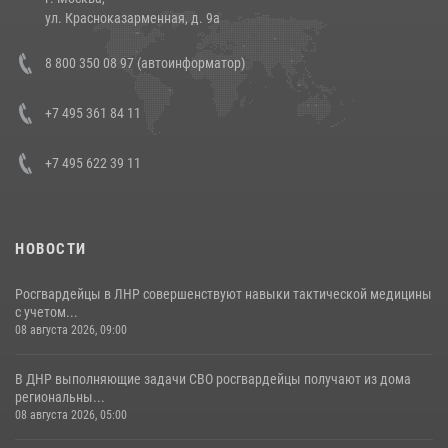
14 июля 2026, 12:20
1
ул. Красноказарменная, д. 9а
Состоялась рабочая встреча директора Росгвардии Героя России
8 800 350 08 97 (автоинформатор)
генерала армии Виктора Золотова с заместителем полномочного
представителя Президента Российской Федерации в Северо-
Кавказском федеральном округе Виталием Кузнецовым
+7 495 361 84 11
30 июля 2026, 15:35
4
+7 495 622 39 11
НОВОСТИ
Росгвардейцы в ЛНР совершенствуют навыки тактической медицины
с учетом...
08 августа 2026, 09:00
В ДНР выполняющие задачи СВО росгвардейцы получают из дома
региональны...
08 августа 2026, 05:00