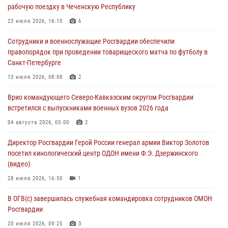
рабочую поездку в Чеченскую Республику
Росгвардейцы задержали мужчину, открывшего стрельбу в
Подмосковье (видео)
23 июля 2026, 16:10
6
06 августа 2026, 12:35
1
Сотрудники и военнослужащие Росгвардии обеспечили
правопорядок при проведении товарищеского матча по футболу в
Росгвардейцы провели выставку вооружения для участников сбора
Санкт-Петербурге
«Гвардеец» в Пензе (видео)
13 июля 2026, 08:08
2
06 августа 2026, 12:00
2
1
Врио командующего Северо-Кавказским округом Росгвардии
В Курске росгвардейцы приняли участие в митинге, посвященном
встретился с выпускниками военных вузов 2026 года
второй годовщине вторжения ВСУ на территорию области
04 августа 2026, 05:00
2
06 августа 2026, 11:56
4
Директор Росгвардии Герой России генерал армии Виктор Золотов
В Санкт-Петербурге наряд Росгвардии задержал правонарушителя,
посетил кинологический центр ОДОН имени Ф.Э. Дзержинского
угрожавшего подростку травматическим пистолетом
(видео)
06 августа 2026, 11:33
1
28 июля 2026, 16:50
1
В ОГВ(с) завершилась служебная командировка сотрудников ОМОН
Росгвардии
20 июля 2026, 09:25
3