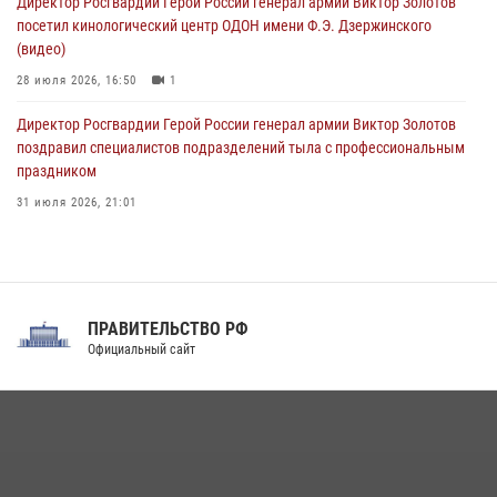
Директор Росгвардии Герой России генерал армии Виктор Золотов
посетил кинологический центр ОДОН имени Ф.Э. Дзержинского
(видео)
28 июля 2026, 16:50
1
Директор Росгвардии Герой России генерал армии Виктор Золотов
поздравил специалистов подразделений тыла с профессиональным
праздником
31 июля 2026, 21:01
В ОГВ(с) завершилась служебная командировка сотрудников ОМОН
Росгвардии
20 июля 2026, 09:25
3
ПРАВИТЕЛЬСТВО РФ
Праздник «Один день с Росгвардией» к 105-летию Центрального
Официальный сайт
округа прошел на Поклонной горе
18 июля 2026, 13:43
15
1
При силовой поддержке СОБР Росгвардии в Иркутской области
повели рейды по соблюдению миграционного законодательства
(видео)