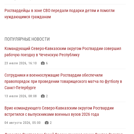
Росгвардейцы в зоне СВО передали подарки детям и помогли
нуждающимся гражданам
09 августа 2026, 09:00
В Чеченской Республике пожарные расчеты Росгвардии и МЧС
ПОПУЛЯРНЫЕ НОВОСТИ
отработали межведомственное взаимодействие
Командующий Северо-Кавказским округом Росгвардии совершил
09 августа 2026, 08:00
2
рабочую поездку в Чеченскую Республику
В Центральных регионах России продолжается ведомственная
23 июля 2026, 16:10
6
акция «Каникулы с Росгвардией»
Сотрудники и военнослужащие Росгвардии обеспечили
09 августа 2026, 08:00
8
правопорядок при проведении товарищеского матча по футболу в
Санкт-Петербурге
Лучшие футбольные команды Южного округа Росгвардии
определили на Кубани
13 июля 2026, 08:08
2
09 августа 2026, 07:00
Врио командующего Северо-Кавказским округом Росгвардии
встретился с выпускниками военных вузов 2026 года
В Кузбассе росгвардейцы помогли вернуть горожанке пропавшую
мать
04 августа 2026, 05:00
2
09 августа 2026, 07:00