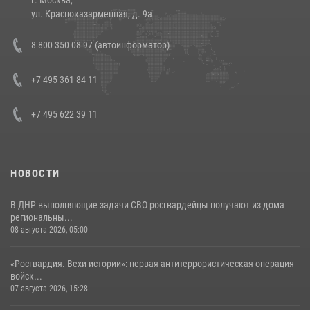
14 июля 2026, 12:20
1
ул. Красноказарменная, д. 9а
Состоялась рабочая встреча директора Росгвардии Героя России
8 800 350 08 97 (автоинформатор)
генерала армии Виктора Золотова с заместителем полномочного
представителя Президента Российской Федерации в Северо-
Кавказском федеральном округе Виталием Кузнецовым
+7 495 361 84 11
30 июля 2026, 15:35
4
+7 495 622 39 11
НОВОСТИ
В ДНР выполняющие задачи СВО росгвардейцы получают из дома
региональны...
08 августа 2026, 05:00
«Росгвардия. Вехи истории»: первая антитеррористическая операция
войск...
07 августа 2026, 15:28