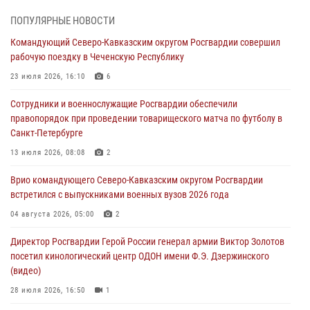
08 августа 2026, 06:15
9
1
ПОПУЛЯРНЫЕ НОВОСТИ
День физкультурника в Уральском округе Росгвардии отметили
Командующий Северо-Кавказским округом Росгвардии совершил
турнирами, мастер-классами и легкоатлетическими забегами
рабочую поездку в Чеченскую Республику
08 августа 2026, 06:03
9
23 июля 2026, 16:10
6
В ДНР выполняющие задачи СВО росгвардейцы получают из дома
Сотрудники и военнослужащие Росгвардии обеспечили
региональные газеты и поддержку земляков
правопорядок при проведении товарищеского матча по футболу в
08 августа 2026, 05:00
Санкт-Петербурге
Кинологи Росгвардии со всей страны приступили к новому курсу
13 июля 2026, 08:08
2
подготовки на Урале
Врио командующего Северо-Кавказским округом Росгвардии
08 августа 2026, 05:00
3
встретился с выпускниками военных вузов 2026 года
Комплексные проверки безопасности объектов образования с
04 августа 2026, 05:00
2
участием Росгвардии продолжаются на Урале
Директор Росгвардии Герой России генерал армии Виктор Золотов
08 августа 2026, 04:01
5
посетил кинологический центр ОДОН имени Ф.Э. Дзержинского
(видео)
28 июля 2026, 16:50
1