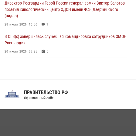
Директор Росгвардии Герой России генерал армии Виктор Золотов
07 августа 2026, 06:15
7
1
посетил кинологический центр ОДОН имени Ф.Э. Дзержинского
(видео)
28 июля 2026, 16:50
1
В ОГВ(с) завершилась служебная командировка сотрудников ОМОН
Росгвардии
20 июля 2026, 09:25
3
Директор Росгвардии Герой России генерал армии Виктор Золотов
поздравил специалистов подразделений тыла с профессиональным
праздником
31 июля 2026, 21:01
ПРАВИТЕЛЬСТВО РФ
Праздник «Один день с Росгвардией» к 105-летию Центрального
Официальный сайт
округа прошел на Поклонной горе
18 июля 2026, 13:43
15
1
При силовой поддержке СОБР Росгвардии в Иркутской области
повели рейды по соблюдению миграционного законодательства