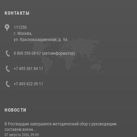
(видео)
30 июля 2026, 08:00
1
КОНТАКТЫ
В Челябинске росгвардейцы задержали злоумышленников,
111250
напавших на бригаду скорой помощи (видео)
г. Москва,
14 июля 2026, 12:20
1
ул. Красноказарменная, д. 9а
В Росгвардии прошла военно-научная конференция по обобщению
8 800 350 08 97 (автоинформатор)
боевого опыта
08 июля 2026, 07:01
+7 495 361 84 11
+7 495 622 39 11
НОВОСТИ
В Росгвардии завершился методический сбор с руководящим
составом военн...
07 августа 2026, 09:05