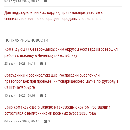
07 августа 2026, 08:04
1
Для подразделений Росгвардии, принимающих участие в
специальной военной операции, переданы специальные
автомобили
07 августа 2026, 07:53
4
ПОПУЛЯРНЫЕ НОВОСТИ
При содействии СОБР Росгвардии в Иркутской области задержаны
Командующий Северо-Кавказским округом Росгвардии совершил
подозреваемые в коммерческом подкупе (видео)
рабочую поездку в Чеченскую Республику
07 августа 2026, 07:51
1
23 июля 2026, 16:10
6
Завершился чемпионат Сибирского ордена Жукова округа
Сотрудники и военнослужащие Росгвардии обеспечили
Росгвардии по служебно-боевой стрельбе
правопорядок при проведении товарищеского матча по футболу в
07 августа 2026, 07:45
9
Санкт-Петербурге
Застрявшую в плуге трактора мину уничтожили росгвардейцы на
13 июля 2026, 08:08
2
Кубани
Врио командующего Северо-Кавказским округом Росгвардии
07 августа 2026, 06:49
1
встретился с выпускниками военных вузов 2026 года
В Саранске росгвардейцы приняли участие в 25‑летии канонизации
04 августа 2026, 05:00
2
святого праведного воина Федора Ушакова (видео)