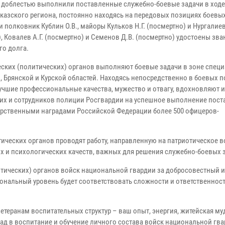
с доблестью выполнили поставленные служебно-боевые задачи в ходе
казского региона, постоянно находясь на передовых позициях боевы
 полковник Кублин О.В., майоры Кульков Н.Г. (посмертно) и Нургалиев
, Ковалев А.Г. (посмертно) и Семенов Д.В. (посмертно) удостоены зва
го долга.
еских (политических) органов выполняют боевые задачи в зоне спец
 Брянской и Курской областей. Находясь непосредственно в боевых п
чшие профессиональные качества, мужество и отвагу, вдохновляют и
их и сотрудников полиции Росгвардии на успешное выполнение пос
дарственными наградами Российской Федерации более 500 офицеров-
тических органов проводят работу, направленную на патриотическое 
х и психологических качеств, важных для решения служебно-боевых 
тических) органов войск национальной гвардии за добросовестный и
ональный уровень будет соответствовать сложности и ответственност
етеранам воспитательных структур – ваш опыт, энергия, житейская му
д в воспитание и обучение личного состава войск национальной гва