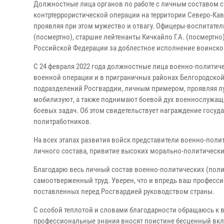
Должностные лица органов по работе с личным составом 
контртеррористической операции на территории Северо-Кав
проявляя при этом мужество и отвагу. Офицеры-воспитатели
(посмертно), старшие лейтенанты Кичкайло Г.А. (посмертно)
Российской Федерации за доблестное исполнение воинско
С 24 февраля 2022 года должностные лица военно-политич
военной операции и в приграничных районах Белгородской,
подразделений Росгвардии, личным примером, проявляя лу
мобилизуют, а также поднимают боевой дух военнослужащ
боевых задач. Об этом свидетельствует награждение госу
политработников.
На всех этапах развития войск представители военно-поли
личного состава, привитие высоких морально-политически
Благодарю весь личный состав военно-политических (поли
самоотверженный труд. Уверен, что и впредь ваш професси
поставленных перед Росгвардией руководством страны.
С особой теплотой и словами благодарности обращаюсь к в
профессиональные знания вносят поистине бесценный вкла