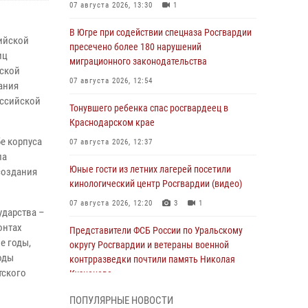
07 августа 2026, 13:30
1
В Югре при содействии спецназа Росгвардии
ийской
пресечено более 180 нарушений
иц
миграционного законодательства
еской
07 августа 2026, 12:54
ания
оссийской
Тонувшего ребенка спас росгвардеец в
Краснодарском крае
бе корпуса
07 августа 2026, 12:37
ла
Юные гости из летних лагерей посетили
создания
кинологический центр Росгвардии (видео)
07 августа 2026, 12:20
3
1
ударства –
онтах
Представители ФСБ России по Уральскому
е годы,
округу Росгвардии и ветераны военной
оды
контрразведки почтили память Николая
тского
Кузнецова
07 августа 2026, 12:00
4
ПОПУЛЯРНЫЕ НОВОСТИ