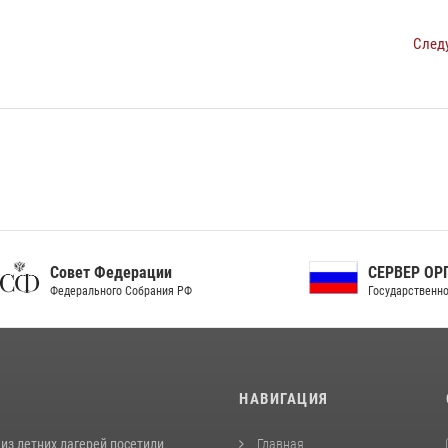
След
ет Федерации
СЕРВЕР ОРГАНОВ
рального Собрания РФ
Государственной власти РФ
И
НАВИГАЦИЯ
из летних лагерей посетили
Главная