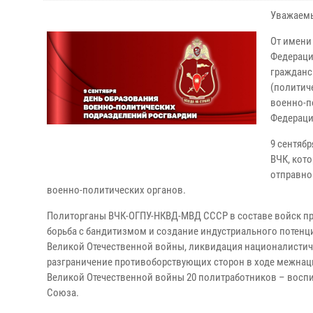
Уважаемы
От имени
Федераци
гражданс
(политич
военно-п
Федераци
9 сентябр
ВЧК, кот
отправно
военно-политических органов.
Политорганы ВЧК-ОГПУ-НКВД-МВД СССР в составе войск пра
борьба с бандитизмом и создание индустриального потенци
Великой Отечественной войны, ликвидация националистич
разграничение противоборствующих сторон в ходе межнаци
Великой Отечественной войны 20 политработников – воспи
Союза.