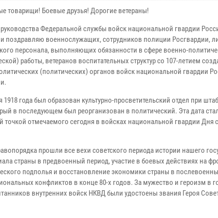
е товарищи! Боевые друзья! Дорогие ветераны!
 руководства Федеральной службы войск национальной гвардии Росс
и поздравляю военнослужащих, сотрудников полиции Росгвардии, л
кого персонала, выполняющих обязанности в сфере военно-политич
еской) работы, ветеранов воспитательных структур со 107-летием созд
олитических (политических) органов войск национальной гвардии Р
и.
я 1918 года был образован культурно-просветительский отдел при шта
орый в последующем был реорганизован в политический. Эта дата ста
й точкой отмечаемого сегодня в войсках национальной гвардии Дня 
вопорядка прошли все вехи советского периода истории нашего гос
ала страны в предвоенный период, участие в боевых действиях на фр
еского подполья и восстановление экономики страны в послевоенны
ональных конфликтов в конце 80-х годов. За мужество и героизм в г
танников внутренних войск НКВД были удостоены звания Героя Сове