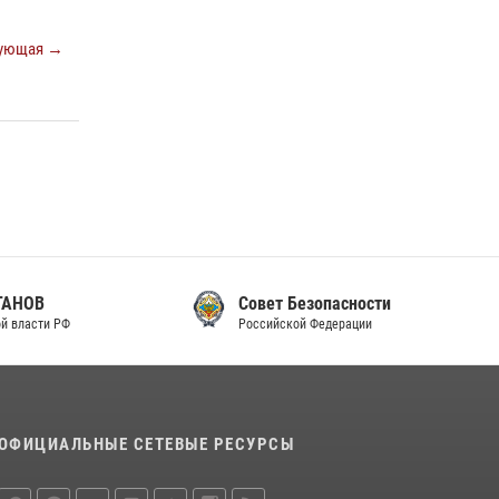
законодательства (видео)
ующая →
30 июля 2026, 08:00
1
В Челябинске росгвардейцы задержали
злоумышленников, напавших на бригаду
скорой помощи (видео)
14 июля 2026, 12:20
1
В Росгвардии прошла военно-научная
конференция по обобщению боевого опыта
08 июля 2026, 07:01
Совет Безопасности
Российской Федерации
ОФИЦИАЛЬНЫЕ СЕТЕВЫЕ РЕСУРСЫ