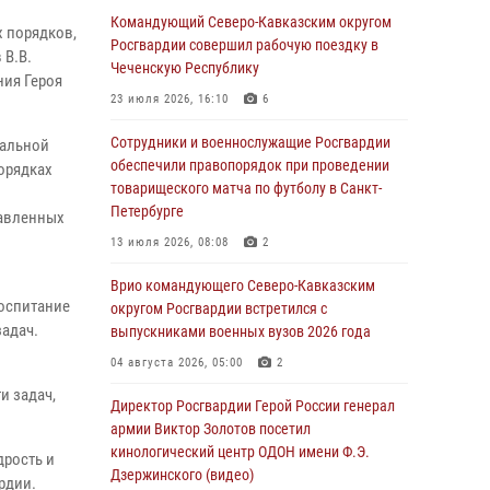
Ветеран войск правопорядка генерал-майор
Командующий Северо-Кавказским округом
х порядков,
Иван Пияшев – герой выпуска «Легенды
Росгвардии совершил рабочую поездку в
 В.В.
армии с Александром Маршалом»
Чеченскую Республику
ния Героя
07 августа 2026, 12:00
23 июля 2026, 16:10
6
Росгвардейцы пресекли попытку руферов
Сотрудники и военнослужащие Росгвардии
иальной
подняться на крышу Смольного собора в
обеспечили правопорядок при проведении
орядках
Санкт-Петербурге (видео)
товарищеского матча по футболу в Санкт-
Петербурге
тавленных
07 августа 2026, 11:34
3
1
13 июля 2026, 08:08
2
В Курске росгвардейцы провели занятие по
основам взрывобезопасности
Врио командующего Северо-Кавказским
воспитание
округом Росгвардии встретился с
07 августа 2026, 11:33
задач.
выпускниками военных вузов 2026 года
Рэпер ST посетил раненых росгвардейцев в
04 августа 2026, 05:00
2
Главном военном клиническом госпитале
и задач,
ведомства
Директор Росгвардии Герой России генерал
армии Виктор Золотов посетил
07 августа 2026, 11:18
2
кинологический центр ОДОН имени Ф.Э.
дрость и
Дзержинского (видео)
В Ставрополе офицеры Росгвардии стали
рдии.