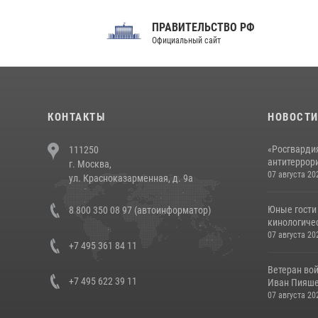
ПРАВИТЕЛЬСТВО РФ
Сов
Официальный сайт
Феде
КОНТАКТЫ
НОВОСТ
«Росгвардия
111250
антитеррори
г. Москва,
07 августа 20
ул. Красноказарменная, д. 9а
Юные гости 
8 800 350 08 97 (автоинформатор)
кинологичес
07 августа 20
+7 495 361 84 11
Ветеран во
+7 495 622 39 11
Иван Пияшев
07 августа 20