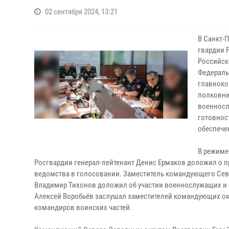
02 сентября 2024, 13:21
В Санкт-
гвардии 
Российск
Федераль
главноко
полковни
военносл
готовнос
обеспече
В режиме
Росгвардии генерал-лейтенант Денис Ермаков доложил о п
ведомства в голосовании. Заместитель командующего Сев
Владимир Тихонов доложил об участии военнослужащих и с
Алексей Воробьёв заслушал заместителей командующих ок
командиров воинских частей.