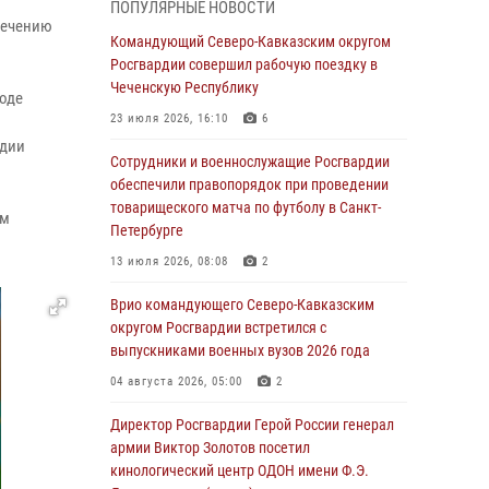
ПОПУЛЯРНЫЕ НОВОСТИ
Ветеран войск правопорядка генерал-майор
печению
Иван Пияшев – герой выпуска «Легенды
Командующий Северо-Кавказским округом
армии с Александром Маршалом»
Росгвардии совершил рабочую поездку в
Чеченскую Республику
07 августа 2026, 12:00
ходе
23 июля 2026, 16:10
6
Представители ФСБ России по Уральскому
рдии
округу Росгвардии и ветераны военной
Сотрудники и военнослужащие Росгвардии
контрразведки почтили память Николая
обеспечили правопорядок при проведении
Кузнецова
товарищеского матча по футболу в Санкт-
ам
Петербурге
07 августа 2026, 12:00
4
13 июля 2026, 08:08
2
Росгвардейцы пресекли попытку руферов
подняться на крышу Смольного собора в
Врио командующего Северо-Кавказским
Санкт-Петербурге (видео)
округом Росгвардии встретился с
выпускниками военных вузов 2026 года
07 августа 2026, 11:34
3
1
04 августа 2026, 05:00
2
В Курске росгвардейцы провели занятие по
основам взрывобезопасности
Директор Росгвардии Герой России генерал
армии Виктор Золотов посетил
07 августа 2026, 11:33
кинологический центр ОДОН имени Ф.Э.