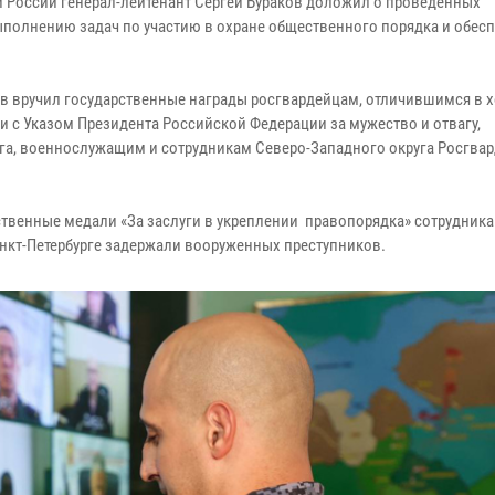
России генерал-лейтенант Сергей Бураков доложил о проведенных
выполнению задач по участию в охране общественного порядка и обес
ёв вручил государственные награды росгвардейцам, отличившимся в 
 с Указом Президента Российской Федерации за мужество и отвагу,
га, военнослужащим и сотрудникам Северо-Западного округа Росгва
твенные медали «За заслуги в укреплении правопорядка» сотрудник
нкт-Петербурге задержали вооруженных преступников.