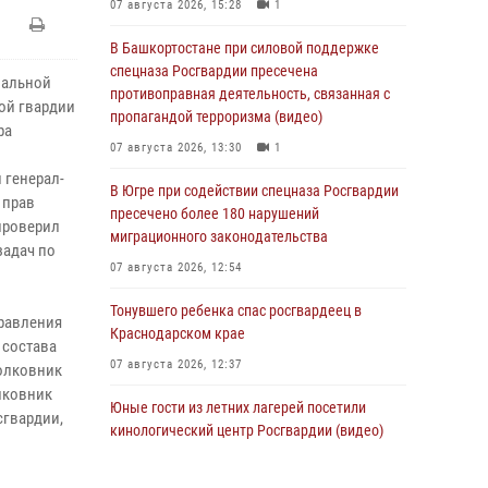
07 августа 2026, 15:28
1
В Башкортостане при силовой поддержке
спецназа Росгвардии пресечена
нальной
противоправная деятельность, связанная с
ой гвардии
пропагандой терроризма (видео)
ра
07 августа 2026, 13:30
1
 генерал-
В Югре при содействии спецназа Росгвардии
 прав
пресечено более 180 нарушений
проверил
миграционного законодательства
задач по
07 августа 2026, 12:54
Тонувшего ребенка спас росгвардеец в
равления
Краснодарском крае
 состава
07 августа 2026, 12:37
олковник
лковник
Юные гости из летних лагерей посетили
сгвардии,
кинологический центр Росгвардии (видео)
07 августа 2026, 12:20
3
1