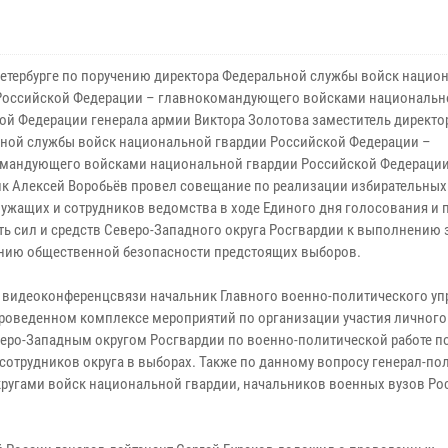
Петербурге по поручению директора Федеральной службы войск нацио
Российской Федерации – главнокомандующего войсками национальн
ой Федерации генерала армии Виктора Золотова заместитель директо
ной службы войск национальной гвардии Российской Федерации –
мандующего войсками национальной гвардии Российской Федерации
к Алексей Воробьёв провел совещание по реализации избирательных
ужащих и сотрудников ведомства в ходе Единого дня голосования и 
ть сил и средств Северо-Западного округа Росгвардии к выполнению 
нию общественной безопасности предстоящих выборов.
 видеоконференцсвязи начальник Главного военно-политического уп
роведенном комплексе мероприятий по организации участия личного
еро-Западным округом Росгвардии по военно-политической работе п
отрудников округа в выборах. Также по данному вопросу генерал-по
ругами войск национальной гвардии, начальников военных вузов Ро