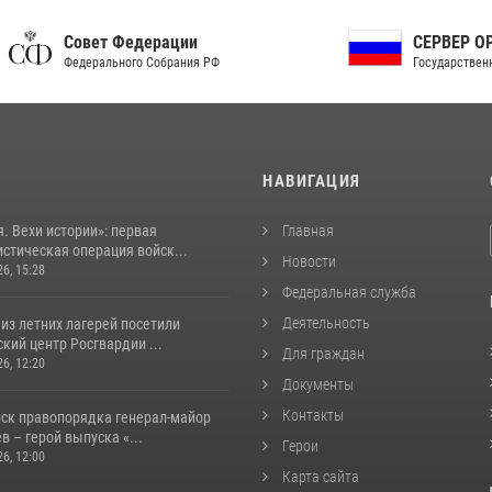
ет Федерации
СЕРВЕР ОРГАНОВ
рального Собрания РФ
Государственной власти РФ
И
НАВИГАЦИЯ
. Вехи истории»: первая
Главная
стическая операция войск...
Новости
26, 15:28
Федеральная служба
Деятельность
из летних лагерей посетили
кий центр Росгвардии ...
Для граждан
26, 12:20
Документы
Контакты
йск правопорядка генерал-майор
 – герой выпуска «...
Герои
26, 12:00
Карта сайта