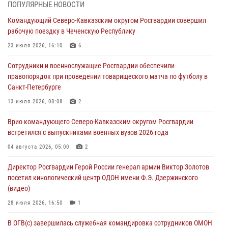
ПОПУЛЯРНЫЕ НОВОСТИ
В Курске росгвардейцы приняли участие в митинге, посвященном
Командующий Северо-Кавказским округом Росгвардии совершил
второй годовщине вторжения ВСУ на территорию области
рабочую поездку в Чеченскую Республику
06 августа 2026, 11:56
4
23 июля 2026, 16:10
6
В Санкт-Петербурге наряд Росгвардии задержал правонарушителя,
Сотрудники и военнослужащие Росгвардии обеспечили
угрожавшего подростку травматическим пистолетом
правопорядок при проведении товарищеского матча по футболу в
06 августа 2026, 11:33
1
Санкт-Петербурге
В Зауралье при содействии СОБР Росгвардии ликвидирована
13 июля 2026, 08:08
2
крупная нарколаборатория
Врио командующего Северо-Кавказским округом Росгвардии
06 августа 2026, 11:27
встретился с выпускниками военных вузов 2026 года
В Москве росгвардейцы задержали троих мужчин, устроивших
04 августа 2026, 05:00
2
пьяный дебош в баре (видео)
Директор Росгвардии Герой России генерал армии Виктор Золотов
06 августа 2026, 11:20
1
посетил кинологический центр ОДОН имени Ф.Э. Дзержинского
(видео)
28 июля 2026, 16:50
1
В ОГВ(с) завершилась служебная командировка сотрудников ОМОН