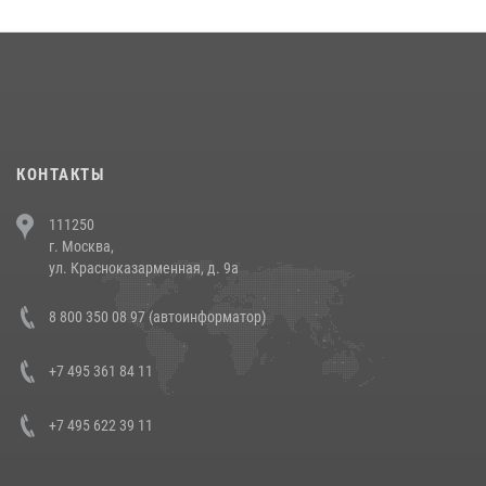
округа прошел на Поклонной горе
18 июля 2026, 13:43
15
1
При силовой поддержке СОБР Росгвардии в Иркутской области
повели рейды по соблюдению миграционного законодательства
(видео)
30 июля 2026, 08:00
1
КОНТАКТЫ
В Челябинске росгвардейцы задержали злоумышленников,
111250
напавших на бригаду скорой помощи (видео)
г. Москва,
14 июля 2026, 12:20
1
ул. Красноказарменная, д. 9а
В Росгвардии прошла военно-научная конференция по обобщению
8 800 350 08 97 (автоинформатор)
боевого опыта
08 июля 2026, 07:01
+7 495 361 84 11
+7 495 622 39 11