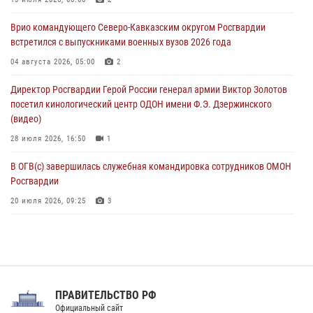
В Санкт-Петербурге наряд Росгвардии задержал правонарушителя,
Врио командующего Северо-Кавказским округом Росгвардии
угрожавшего подростку травматическим пистолетом
встретился с выпускниками военных вузов 2026 года
06 августа 2026, 11:33
1
04 августа 2026, 05:00
2
В Зауралье при содействии СОБР Росгвардии ликвидирована
Директор Росгвардии Герой России генерал армии Виктор Золотов
крупная нарколаборатория
посетил кинологический центр ОДОН имени Ф.Э. Дзержинского
06 августа 2026, 11:27
(видео)
28 июля 2026, 16:50
1
В ОГВ(с) завершилась служебная командировка сотрудников ОМОН
Росгвардии
20 июля 2026, 09:25
3
Директор Росгвардии Герой России генерал армии Виктор Золотов
поздравил специалистов подразделений тыла с профессиональным
праздником
31 июля 2026, 21:01
ПРАВИТЕЛЬСТВО РФ
Праздник «Один день с Росгвардией» к 105-летию Центрального
Официальный сайт