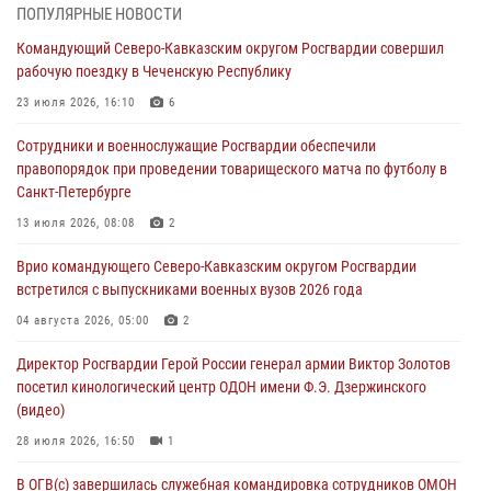
06 августа 2026, 12:35
1
ПОПУЛЯРНЫЕ НОВОСТИ
Командующий Северо-Кавказским округом Росгвардии совершил
Росгвардейцы провели выставку вооружения для участников сбора
рабочую поездку в Чеченскую Республику
«Гвардеец» в Пензе (видео)
23 июля 2026, 16:10
6
06 августа 2026, 12:00
2
1
Сотрудники и военнослужащие Росгвардии обеспечили
В Курске росгвардейцы приняли участие в митинге, посвященном
правопорядок при проведении товарищеского матча по футболу в
второй годовщине вторжения ВСУ на территорию области
Санкт-Петербурге
06 августа 2026, 11:56
4
13 июля 2026, 08:08
2
В Санкт-Петербурге наряд Росгвардии задержал правонарушителя,
Врио командующего Северо-Кавказским округом Росгвардии
угрожавшего подростку травматическим пистолетом
встретился с выпускниками военных вузов 2026 года
06 августа 2026, 11:33
1
04 августа 2026, 05:00
2
В Зауралье при содействии СОБР Росгвардии ликвидирована
Директор Росгвардии Герой России генерал армии Виктор Золотов
крупная нарколаборатория
посетил кинологический центр ОДОН имени Ф.Э. Дзержинского
06 августа 2026, 11:27
(видео)
28 июля 2026, 16:50
1
В ОГВ(с) завершилась служебная командировка сотрудников ОМОН