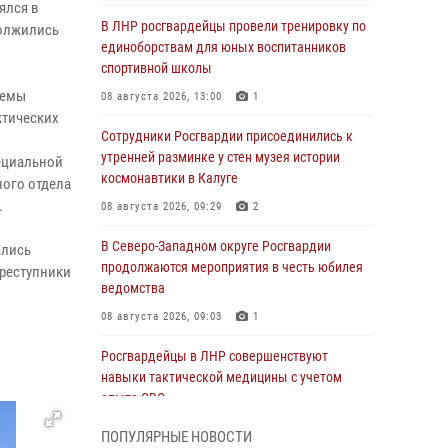
ялся в
В ЛНР росгвардейцы провели тренировку по
должились
единоборствам для юных воспитанников
спортивной школы
темы
08 августа 2026, 13:00
1
ктических
Сотрудники Росгвардии присоединились к
утренней разминке у стен музея истории
пециальной
космонавтики в Калуге
ного отдела
.
08 августа 2026, 09:29
2
В Северо-Западном округе Росгвардии
ались
продолжаются мероприятия в честь юбилея
преступники
ведомства
08 августа 2026, 09:03
1
Росгвардейцы в ЛНР совершенствуют
навыки тактической медицины с учетом
опыта СВО
08 августа 2026, 09:00
2
ПОПУЛЯРНЫЕ НОВОСТИ