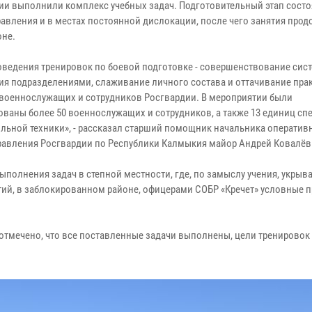
ии выполнили комплекс учебных задач. Подготовительный этап состо
равления и в местах постоянной дислокации, после чего занятия про
оне.
оведения тренировок по боевой подготовке - совершенствование сис
ия подразделениями, слаживание личного состава и оттачивание пра
военнослужащих и сотрудников Росгвардии. В мероприятии были
ованы более 50 военнослужащих и сотрудников, а также 13 единиц с
льной техники», - рассказал старший помощник начальника оператив
равления Росгвардии по Республики Калмыкия майор Андрей Ковалёв
полнения задач в степной местности, где, по замыслу учения, укрыв
тий, в заблокированном районе, офицерами СОБР «Кречет» условные 
отмечено, что все поставленные задачи выполнены, цели тренировок