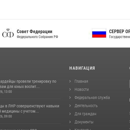
ет Федерации
СЕРВЕР ОРГАНОВ
рального Собрания РФ
Государственной власти РФ
И
НАВИГАЦИЯ
вардейцы провели тренировку по
Главная
вам для юных воспит...
Новости
26, 13:00
Федеральная служба
Деятельность
цы в ЛНР совершенствуют навыки
 медицины с учетом...
Для граждан
26, 09:00
Документы