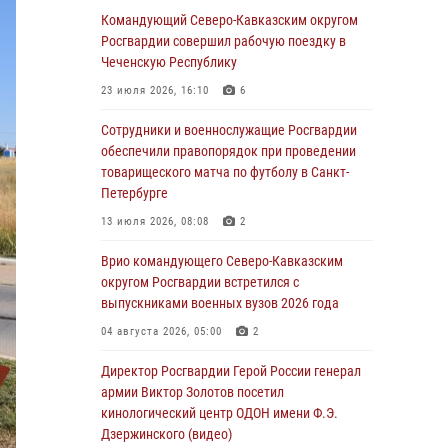
ОМОН «Ойрат» Управления Росгвардии по
Командующий Северо-Кавказским округом
Республике Калмыкия исполнилось 20 лет
Росгвардии совершил рабочую поездку в
Чеченскую Республику
08 августа 2026, 07:00
23 июля 2026, 16:10
6
Военнослужащие Софринской бригады
Росгвардии встретились с участником
Сотрудники и военнослужащие Росгвардии
патриотического проекта «Дорогой
обеспечили правопорядок при проведении
Ломоносова — дорогой к Победе в СВО»
товарищеского матча по футболу в Санкт-
(видео)
Петербурге
08 августа 2026, 07:00
2
1
13 июля 2026, 08:08
2
В Кабардино-Балкарии сотрудники
Врио командующего Северо-Кавказским
Росгвардии провели турнир по настольному
округом Росгвардии встретился с
теннису ко Дню физкультурника
выпускниками военных вузов 2026 года
08 августа 2026, 07:00
04 августа 2026, 05:00
2
Росгвардейцы обеспечили безопасность
Директор Росгвардии Герой России генерал
«Поезда Победы» в Кузбассе
армии Виктор Золотов посетил
кинологический центр ОДОН имени Ф.Э.
08 августа 2026, 07:00
Дзержинского (видео)