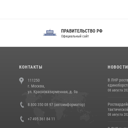
ПРАВИТЕЛЬСТВО РФ
Сов
Официальный сайт
Феде
КОНТАКТЫ
НОВОСТ
В ЛНР росг
111250
единоборст
г. Москва,
08 августа 20
ул. Красноказарменная, д. 9а
Росгвардей
8 800 350 08 97 (автоинформатор)
тактической
08 августа 20
+7 495 361 84 11