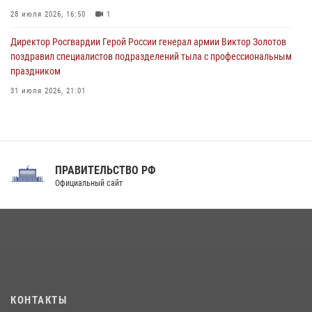
28 июля 2026, 16:50
1
Директор Росгвардии Герой России генерал армии Виктор Золотов
поздравил специалистов подразделений тыла с профессиональным
праздником
31 июля 2026, 21:01
В ОГВ(с) завершилась служебная командировка сотрудников ОМОН
Росгвардии
20 июля 2026, 09:25
3
ПРАВИТЕЛЬСТВО РФ
Праздник «Один день с Росгвардией» к 105-летию Центрального
Официальный сайт
округа прошел на Поклонной горе
18 июля 2026, 13:43
15
1
При силовой поддержке СОБР Росгвардии в Иркутской области
повели рейды по соблюдению миграционного законодательства
(видео)
30 июля 2026, 08:00
1
КОНТАКТЫ