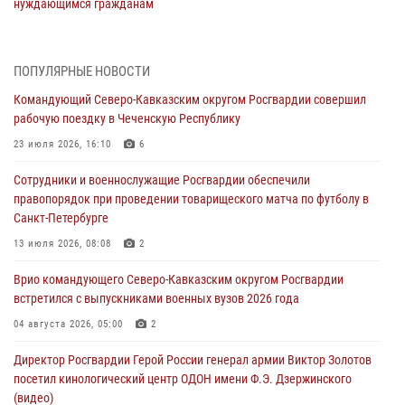
нуждающимся гражданам
09 августа 2026, 09:00
В Чеченской Республике пожарные расчеты Росгвардии и МЧС
ПОПУЛЯРНЫЕ НОВОСТИ
отработали межведомственное взаимодействие
Командующий Северо-Кавказским округом Росгвардии совершил
09 августа 2026, 08:00
2
рабочую поездку в Чеченскую Республику
В Центральных регионах России продолжается ведомственная
23 июля 2026, 16:10
6
акция «Каникулы с Росгвардией»
Сотрудники и военнослужащие Росгвардии обеспечили
09 августа 2026, 08:00
8
правопорядок при проведении товарищеского матча по футболу в
Санкт-Петербурге
Лучшие футбольные команды Южного округа Росгвардии
определили на Кубани
13 июля 2026, 08:08
2
09 августа 2026, 07:00
Врио командующего Северо-Кавказским округом Росгвардии
встретился с выпускниками военных вузов 2026 года
В Кузбассе росгвардейцы помогли вернуть горожанке пропавшую
мать
04 августа 2026, 05:00
2
09 августа 2026, 07:00
Директор Росгвардии Герой России генерал армии Виктор Золотов
посетил кинологический центр ОДОН имени Ф.Э. Дзержинского
(видео)