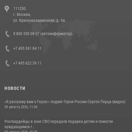
В Челябинске росгвардейцы задержали злоумышленников,
111250
напавших на бригаду скорой помощи (видео)
г. Москва,
14 июля 2026, 12:20
1
ул. Красноказарменная, д. 9а
Состоялась рабочая встреча директора Росгвардии Героя России
8 800 350 08 97 (автоинформатор)
генерала армии Виктора Золотова с заместителем полномочного
представителя Президента Российской Федерации в Северо-
Кавказском федеральном округе Виталием Кузнецовым
+7 495 361 84 11
30 июля 2026, 15:35
4
+7 495 622 39 11
НОВОСТИ
«Я расскажу вам о Герое»: подвиг Героя России Сергея Перца (видео)
09 августа 2026, 11:00
Росгвардейцы в зоне СВО передали подарки детям и помогли
нуждающимся г...
09 августа 2026, 09:00