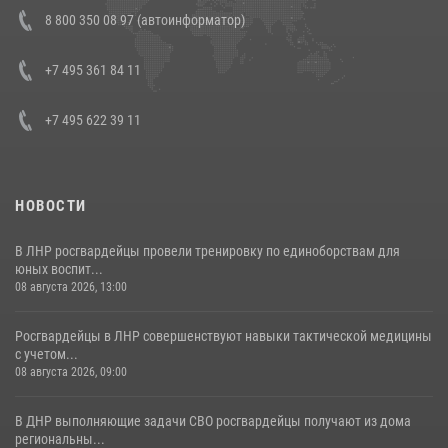
Состоялась рабочая встреча директора Росгвардии Героя России
8 800 350 08 97 (автоинформатор)
генерала армии Виктора Золотова с заместителем полномочного
представителя Президента Российской Федерации в Северо-
Кавказском федеральном округе Виталием Кузнецовым
+7 495 361 84 11
30 июля 2026, 15:35
4
+7 495 622 39 11
НОВОСТИ
В ЛНР росгвардейцы провели тренировку по единоборствам для
юных воспит...
08 августа 2026, 13:00
Росгвардейцы в ЛНР совершенствуют навыки тактической медицины
с учетом...
08 августа 2026, 09:00
В ДНР выполняющие задачи СВО росгвардейцы получают из дома
региональны...