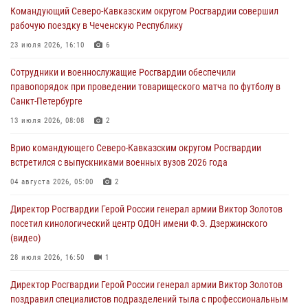
Командующий Северо-Кавказским округом Росгвардии совершил
настольному теннису ко Дню физкультурника
рабочую поездку в Чеченскую Республику
08 августа 2026, 07:00
23 июля 2026, 16:10
6
ОМОН «Ойрат» Управления Росгвардии по Республике Калмыкия
Сотрудники и военнослужащие Росгвардии обеспечили
исполнилось 20 лет
правопорядок при проведении товарищеского матча по футболу в
08 августа 2026, 07:00
Санкт-Петербурге
В Москве росгвардейцы оказали помощь медикам и девушке с
13 июля 2026, 08:08
2
ограниченными возможностями здоровья (видео)
Врио командующего Северо-Кавказским округом Росгвардии
08 августа 2026, 06:32
1
встретился с выпускниками военных вузов 2026 года
Спецназ Росгвардии в Марий Эл почтил память товарища на
04 августа 2026, 05:00
2
тактическом турнире (видео)
Директор Росгвардии Герой России генерал армии Виктор Золотов
08 августа 2026, 06:15
9
1
посетил кинологический центр ОДОН имени Ф.Э. Дзержинского
(видео)
28 июля 2026, 16:50
1
Директор Росгвардии Герой России генерал армии Виктор Золотов
поздравил специалистов подразделений тыла с профессиональным