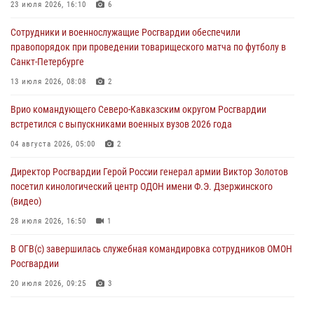
творческого союза журналистов обсудили вопросы взаимодействия
23 июля 2026, 16:10
6
07 августа 2026, 08:00
2
Сотрудники и военнослужащие Росгвардии обеспечили
правопорядок при проведении товарищеского матча по футболу в
Для подразделений Росгвардии, принимающих участие в
Санкт-Петербурге
специальной военной операции, переданы специальные
автомобили
13 июля 2026, 08:08
2
07 августа 2026, 07:53
4
Врио командующего Северо-Кавказским округом Росгвардии
встретился с выпускниками военных вузов 2026 года
При содействии СОБР Росгвардии в Иркутской области задержаны
подозреваемые в коммерческом подкупе (видео)
04 августа 2026, 05:00
2
07 августа 2026, 07:51
1
Директор Росгвардии Герой России генерал армии Виктор Золотов
посетил кинологический центр ОДОН имени Ф.Э. Дзержинского
(видео)
28 июля 2026, 16:50
1
В ОГВ(с) завершилась служебная командировка сотрудников ОМОН
Росгвардии
20 июля 2026, 09:25
3
Директор Росгвардии Герой России генерал армии Виктор Золотов