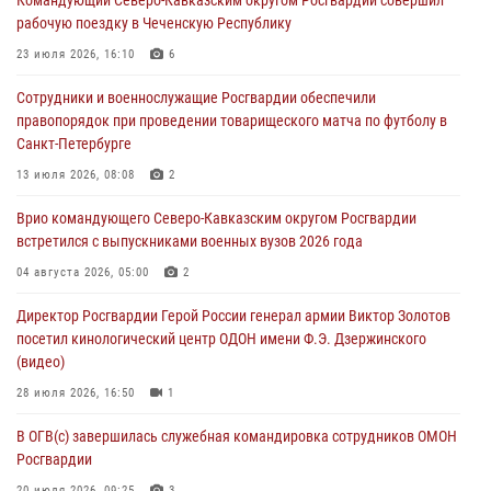
второй годовщине вторжения ВСУ на территорию области
рабочую поездку в Чеченскую Республику
06 августа 2026, 11:56
4
23 июля 2026, 16:10
6
В Санкт-Петербурге наряд Росгвардии задержал правонарушителя,
Сотрудники и военнослужащие Росгвардии обеспечили
угрожавшего подростку травматическим пистолетом
правопорядок при проведении товарищеского матча по футболу в
06 августа 2026, 11:33
1
Санкт-Петербурге
В Зауралье при содействии СОБР Росгвардии ликвидирована
13 июля 2026, 08:08
2
крупная нарколаборатория
Врио командующего Северо-Кавказским округом Росгвардии
06 августа 2026, 11:27
встретился с выпускниками военных вузов 2026 года
В Москве росгвардейцы задержали троих мужчин, устроивших
04 августа 2026, 05:00
2
пьяный дебош в баре (видео)
Директор Росгвардии Герой России генерал армии Виктор Золотов
06 августа 2026, 11:20
1
посетил кинологический центр ОДОН имени Ф.Э. Дзержинского
(видео)
28 июля 2026, 16:50
1
В ОГВ(с) завершилась служебная командировка сотрудников ОМОН
Росгвардии
20 июля 2026, 09:25
3