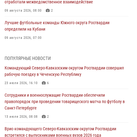
отработали межведомственное взаимодействие
09 августа 2026, 08:00
2
Лучшие футбольные команды Южного округа Росгвардии
определили на Кубани
09 августа 2026, 07:00
В Ульяновске росгвардейцы присоединились к донорской акции
(видео)
ПОПУЛЯРНЫЕ НОВОСТИ
09 августа 2026, 06:15
2
1
Командующий Северо-Кавказским округом Росгвардии совершил
рабочую поездку в Чеченскую Республику
Росгвардейцы провели занятие по стрелковой подготовке для
воспитанников Центра детского, юношеского туризма и
23 июля 2026, 16:10
6
краеведения Луганской Народной Республики
Сотрудники и военнослужащие Росгвардии обеспечили
09 августа 2026, 05:00
правопорядок при проведении товарищеского матча по футболу в
Санкт-Петербурге
В регионах Урала бойцам Росгвардии в зону СВО передали свежие
тиражи газет
13 июля 2026, 08:08
2
09 августа 2026, 05:00
Врио командующего Северо-Кавказским округом Росгвардии
встретился с выпускниками военных вузов 2026 года