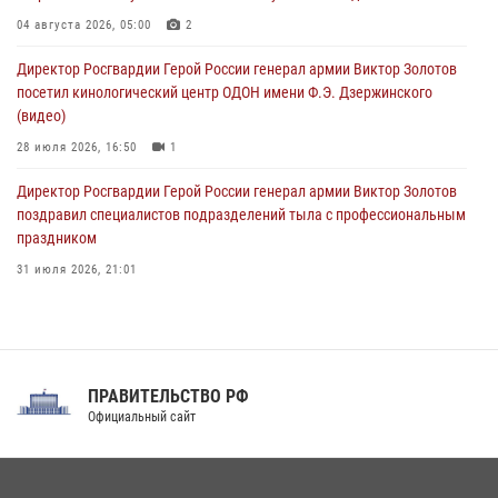
Всероссийская ведомственная акции «Каникулы с Росгвардией
проходит в Сибири
04 августа 2026, 05:00
2
09 августа 2026, 04:00
5
Директор Росгвардии Герой России генерал армии Виктор Золотов
посетил кинологический центр ОДОН имени Ф.Э. Дзержинского
(видео)
28 июля 2026, 16:50
1
Директор Росгвардии Герой России генерал армии Виктор Золотов
поздравил специалистов подразделений тыла с профессиональным
праздником
31 июля 2026, 21:01
В ОГВ(с) завершилась служебная командировка сотрудников ОМОН
Росгвардии
20 июля 2026, 09:25
3
ПРАВИТЕЛЬСТВО РФ
Праздник «Один день с Росгвардией» к 105-летию Центрального
Официальный сайт
округа прошел на Поклонной горе
18 июля 2026, 13:43
15
1