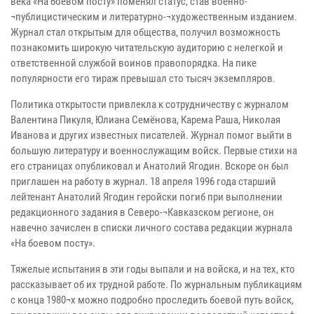
века «На боевом посту» поменял статус, став военно-
¬публицистическим и литературно-¬художественным изданием.
Журнал стал открытым для общества, получил возможность
познакомить широкую читательскую аудиторию с нелегкой и
ответственной службой воинов правопорядка. На пике
популярности его тираж превышал сто тысяч экземпляров.
Политика открытости привлекла к сотрудничеству с журналом
Валентина Пикуля, Юлиана Семёнова, Карема Раша, Николая
Иванова и других известных писателей. Журнал помог выйти в
большую литературу и военнослужащим войск. Первые стихи на
его страницах опубликовал и Анатолий Ягодин. Вскоре он был
приглашен на работу в журнал. 18 апреля 1996 года старший
лейтенант Анатолий Ягодин геройски погиб при выполнении
редакционного задания в Северо-¬Кавказском регионе, он
навечно зачислен в списки личного состава редакции журнала
«На боевом посту».
Тяжелые испытания в эти годы выпали и на войска, и на тех, кто
рассказывает об их трудной работе. По журнальным публикациям
с конца 1980¬х можно подробно проследить боевой путь войск,