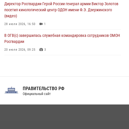
Директор Росгвардии Герой России генерал армии Виктор Золотов
07 августа 2026, 11:18
2
посетил кинологический центр ОДОН имени Ф.Э. Дзержинского
(видео)
28 июля 2026, 16:50
1
В ОГВ(с) завершилась служебная командировка сотрудников ОМОН
Росгвардии
20 июля 2026, 09:25
3
Директор Росгвардии Герой России генерал армии Виктор Золотов
поздравил специалистов подразделений тыла с профессиональным
праздником
31 июля 2026, 21:01
ПРАВИТЕЛЬСТВО РФ
Праздник «Один день с Росгвардией» к 105-летию Центрального
Официальный сайт
округа прошел на Поклонной горе
18 июля 2026, 13:43
15
1
При силовой поддержке СОБР Росгвардии в Иркутской области
повели рейды по соблюдению миграционного законодательства