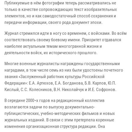
Публикуемые в нём фотографии теперь рассматривались не
только в качестве сопровождающих текст изобразительных
элементов, но и как самодостаточный способ сохранения и
передачи информации, своего рода документ эпохи.
Журнал стремился идти в ногу со временем, с войсками. Во всём
соответствовать своему боевому имени. Приоритет отдавался
наиболее актуальным темам многогранной жизни и
деятельности войск, их исторического прошлого.
Многие военные журналисты награждены государственными
наградами, в том числе семь из них были удостоены почетного
звания «Заслуженный работник культуры Российской
Федерации»: Е.А. Артюхов, Е.А. Богданова, Б.В. Карпов, Ю.П.
Кислый, С.С. Колесников, В.Н. Николайчук и И.Е. Софронов.
В середине 2000¬х годов на редакционный коллектив
возлагаются задачи по выпуску документально-
публицистических, учебно-методических фильмов и новых
журнальных изданий. В связи с этим претерпела коренные
изменения организационная структура редакции. Она