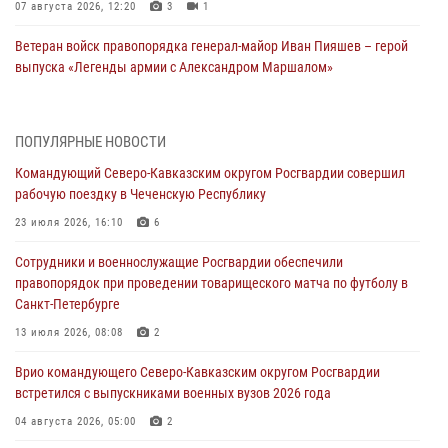
07 августа 2026, 12:20
3
1
Ветеран войск правопорядка генерал-майор Иван Пияшев – герой
выпуска «Легенды армии с Александром Маршалом»
07 августа 2026, 12:00
Представители ФСБ России по Уральскому округу Росгвардии и
ПОПУЛЯРНЫЕ НОВОСТИ
ветераны военной контрразведки почтили память Николая
Командующий Северо-Кавказским округом Росгвардии совершил
Кузнецова
рабочую поездку в Чеченскую Республику
07 августа 2026, 12:00
4
23 июля 2026, 16:10
6
Росгвардейцы пресекли попытку руферов подняться на крышу
Сотрудники и военнослужащие Росгвардии обеспечили
Смольного собора в Санкт-Петербурге (видео)
правопорядок при проведении товарищеского матча по футболу в
07 августа 2026, 11:34
3
1
Санкт-Петербурге
В Курске росгвардейцы провели занятие по основам
13 июля 2026, 08:08
2
взрывобезопасности
Врио командующего Северо-Кавказским округом Росгвардии
07 августа 2026, 11:33
встретился с выпускниками военных вузов 2026 года
Рэпер ST посетил раненых росгвардейцев в Главном военном
04 августа 2026, 05:00
2
клиническом госпитале ведомства