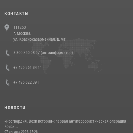
(видео)
30 июля 2026, 08:00
1
КОНТАКТЫ
В Челябинске росгвардейцы задержали злоумышленников,
111250
напавших на бригаду скорой помощи (видео)
г. Москва,
14 июля 2026, 12:20
1
ул. Красноказарменная, д. 9а
В Росгвардии прошла военно-научная конференция по обобщению
8 800 350 08 97 (автоинформатор)
боевого опыта
08 июля 2026, 07:01
+7 495 361 84 11
+7 495 622 39 11
НОВОСТИ
«Росгвардия. Вехи истории»: первая антитеррористическая операция
войск...
07 августа 2026, 15:28