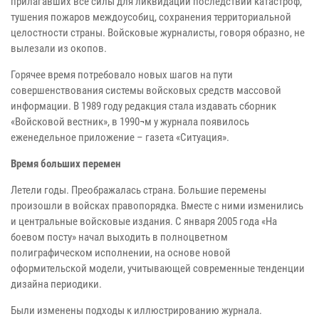
прилагавших все силы для ликвидации последствий катастроф,
тушения пожаров междоусобиц, сохранения территориальной
целостности страны. Войсковые журналисты, говоря образно, не
вылезали из окопов.
Горячее время потребовало новых шагов на пути
совершенствования системы войсковых средств массовой
информации. В 1989 году редакция стала издавать сборник
«Войсковой вестник», в 1990¬м у журнала появилось
еженедельное приложение – газета «Ситуация».
Время больших перемен
Летели годы. Преображалась страна. Большие перемены
произошли в войсках правопорядка. Вместе с ними изменились
и центральные войсковые издания. С января 2005 года «На
боевом посту» начал выходить в полноцветном
полиграфическом исполнении, на основе новой
оформительской модели, учитывающей современные тенденции
дизайна периодики.
Были изменены подходы к иллюстрированию журнала.