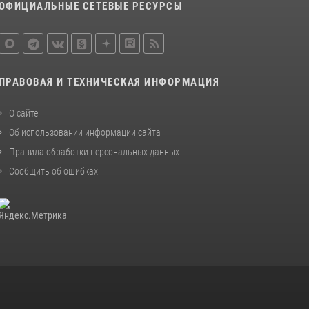
ОФИЦИАЛЬНЫЕ СЕТЕВЫЕ РЕСУРСЫ
законодательства (видео)
30 июля 2026, 08:00
1
В Челябинске росгвардейцы задержали
злоумышленников, напавших на бригаду
ПРАВОВАЯ И ТЕХНИЧЕСКАЯ ИНФОРМАЦИЯ
скорой помощи (видео)
14 июля 2026, 12:20
1
О сайте
Об использовании информации сайта
В Росгвардии прошла военно-научная
конференция по обобщению боевого опыта
Правила обработки персональных данных
Сообщить об ошибках
08 июля 2026, 07:01