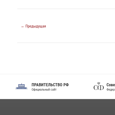
← Предыдущая
Совет Федерации
С
Федерального Собрания РФ
Г