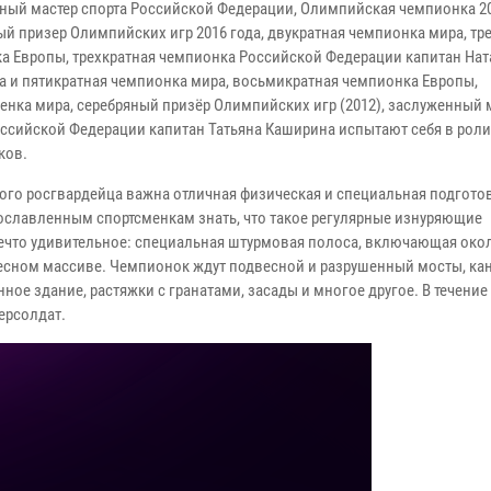
ный мастер спорта Российской Федерации, Олимпийская чемпионка 20
ый призер Олимпийских игр 2016 года, двукратная чемпионка мира, тр
а Европы, трехкратная чемпионка Российской Федерации капитан Нат
а и пятикратная чемпионка мира, восьмикратная чемпионка Европы,
енка мира, серебряный призёр Олимпийских игр (2012), заслуженный 
оссийской Федерации капитан Татьяна Каширина испытают себя в рол
ков.
ого росгвардейца важна отличная физическая и специальная подгото
рославленным спортсменкам знать, что такое регулярные изнуряющие
ечто удивительное: специальная штурмовая полоса, включающая око
 лесном массиве. Чемпионок ждут подвесной и разрушенный мосты, ка
енное здание, растяжки с гранатами, засады и многое другое. В течени
ерсолдат.