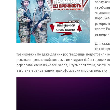
заслужен
серебрян
чемпионк
Воробьёв
рекордсм
спорта Р
разведчи
Для кажд
как не п
тренировки? Но даже для них росгвардейцы подготовили н
десятков препятствий, которые имитируют бой в городе и
переправа, стена из колес, завал, штурмовая стена, разруш
вы станете свидетелями трансформации спортсменок в суп