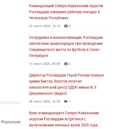
Командующий Северо-Кавказским округом
В столице росгвардейцы задержали мужчину,
Росгвардии совершил рабочую поездку в
устроившего дебош в букмекерской конторе
Чеченскую Республику
(видео)
23 июля 2026, 16:10
6
05 августа 2026, 13:25
1
Сотрудники и военнослужащие Росгвардии
В Удмуртии при силовой поддержке спецназа
обеспечили правопорядок при проведении
Росгвардии задержаны подозреваемые в
товарищеского матча по футболу в Санкт-
мошенничестве под видом оказания
Петербурге
оздоровительных услуг (видео)
13 июля 2026, 08:08
2
05 августа 2026, 13:20
1
1
Директор Росгвардии Герой России генерал
В Москве дети сотрудников и
армии Виктор Золотов посетил
военнослужащих Росгвардии посетили
кинологический центр ОДОН имени Ф.Э.
мастер-класс по художественной гимнастике
Дзержинского (видео)
05 августа 2026, 13:00
3
28 июля 2026, 16:50
1
Офицеры Росгвардии и ветераны войск
Врио командующего Северо-Кавказским
правопорядка почтили память генерала
округом Росгвардии встретился с
й Федерации
армии Ивана Кирилловича Яковлева
выпускниками военных вузов 2026 года