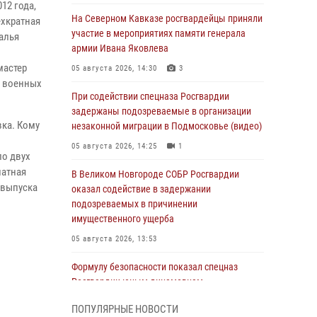
12 года,
На Северном Кавказе росгвардейцы приняли
ехкратная
участие в мероприятиях памяти генерала
алья
армии Ивана Яковлева
мастер
05 августа 2026, 14:30
3
и военных
При содействии спецназа Росгвардии
задержаны подозреваемые в организации
вка. Кому
незаконной миграции в Подмосковье (видео)
05 августа 2026, 14:25
1
ло двух
натная
В Великом Новгороде СОБР Росгвардии
е выпуска
оказал содействие в задержании
подозреваемых в причинении
имущественного ущерба
05 августа 2026, 13:53
Формулу безопасности показал спецназ
Росгвардии юным динамовцам
Свердловской области
ПОПУЛЯРНЫЕ НОВОСТИ
05 августа 2026, 13:50
4