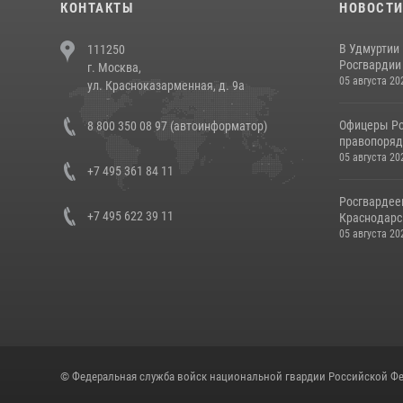
КОНТАКТЫ
НОВОСТ
В Удмуртии
111250
Росгвардии
г. Москва,
05 августа 20
ул. Красноказарменная, д. 9а
Офицеры Ро
8 800 350 08 97 (автоинформатор)
правопорядк
05 августа 20
+7 495 361 84 11
Росгвардее
+7 495 622 39 11
Краснодарс
05 августа 20
© Федеральная служба войск национальной гвардии Российской Фе