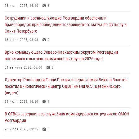
Рэпер ST посетил раненых росгвардейцев в Главном военном
23 июля 2026, 16:10
6
клиническом госпитале ведомства
Сотрудники и военнослужащие Росгвардии обеспечили
07 августа 2026, 11:18
2
правопорядок при проведении товарищеского матча по футболу в
Санкт-Петербурге
Патриотическая акция «Каникулы с Росгвардией» прошла в
Воронеже
13 июля 2026, 08:08
2
07 августа 2026, 11:00
2
Врио командующего Северо-Кавказским округом Росгвардии
встретился с выпускниками военных вузов 2026 года
В Ставрополе офицеры Росгвардии стали участниками пресс-
конференции по вопросам в сфере оборота оружия
04 августа 2026, 05:00
2
07 августа 2026, 11:00
Директор Росгвардии Герой России генерал армии Виктор Золотов
посетил кинологический центр ОДОН имени Ф.Э. Дзержинского
(видео)
28 июля 2026, 16:50
1
В ОГВ(с) завершилась служебная командировка сотрудников ОМОН
Росгвардии
20 июля 2026, 09:25
3