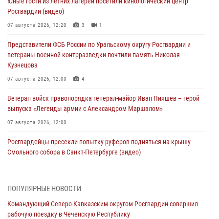
Юные гости из летних лагерей посетили кинологический центр
Росгвардии (видео)
07 августа 2026, 12:20
3
1
Представители ФСБ России по Уральскому округу Росгвардии и
ветераны военной контрразведки почтили память Николая
Кузнецова
07 августа 2026, 12:00
4
Ветеран войск правопорядка генерал-майор Иван Пияшев – герой
выпуска «Легенды армии с Александром Маршалом»
07 августа 2026, 12:00
Росгвардейцы пресекли попытку руферов подняться на крышу
Смольного собора в Санкт-Петербурге (видео)
07 августа 2026, 11:34
3
1
В Курске росгвардейцы провели занятие по основам
ПОПУЛЯРНЫЕ НОВОСТИ
взрывобезопасности
Командующий Северо-Кавказским округом Росгвардии совершил
07 августа 2026, 11:33
рабочую поездку в Чеченскую Республику