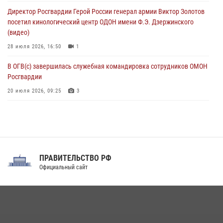
клиническом госпитале ведомства
Директор Росгвардии Герой России генерал армии Виктор Золотов
07 августа 2026, 11:18
2
посетил кинологический центр ОДОН имени Ф.Э. Дзержинского
(видео)
28 июля 2026, 16:50
1
В ОГВ(с) завершилась служебная командировка сотрудников ОМОН
Росгвардии
20 июля 2026, 09:25
3
Директор Росгвардии Герой России генерал армии Виктор Золотов
поздравил специалистов подразделений тыла с профессиональным
праздником
31 июля 2026, 21:01
ПРАВИТЕЛЬСТВО РФ
Праздник «Один день с Росгвардией» к 105-летию Центрального
Официальный сайт
округа прошел на Поклонной горе
18 июля 2026, 13:43
15
1
При силовой поддержке СОБР Росгвардии в Иркутской области
повели рейды по соблюдению миграционного законодательства