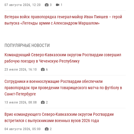
07 августа 2026, 12:20
3
1
Ветеран войск правопорядка генерал-майор Иван Пияшев – герой
выпуска «Легенды армии с Александром Маршалом»
07 августа 2026, 12:00
Представители ФСБ России по Уральскому округу Росгвардии и
ПОПУЛЯРНЫЕ НОВОСТИ
ветераны военной контрразведки почтили память Николая
Командующий Северо-Кавказским округом Росгвардии совершил
Кузнецова
рабочую поездку в Чеченскую Республику
07 августа 2026, 12:00
4
23 июля 2026, 16:10
6
Росгвардейцы пресекли попытку руферов подняться на крышу
Сотрудники и военнослужащие Росгвардии обеспечили
Смольного собора в Санкт-Петербурге (видео)
правопорядок при проведении товарищеского матча по футболу в
07 августа 2026, 11:34
3
1
Санкт-Петербурге
В Курске росгвардейцы провели занятие по основам
13 июля 2026, 08:08
2
взрывобезопасности
Врио командующего Северо-Кавказским округом Росгвардии
07 августа 2026, 11:33
встретился с выпускниками военных вузов 2026 года
Рэпер ST посетил раненых росгвардейцев в Главном военном
04 августа 2026, 05:00
2