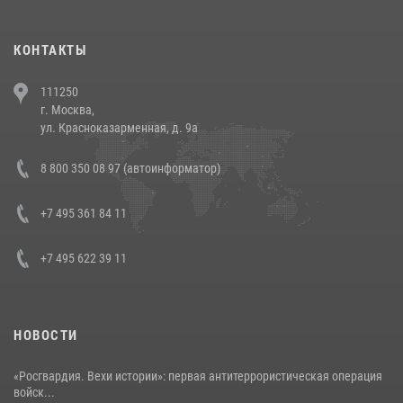
(видео)
30 июля 2026, 08:00
1
КОНТАКТЫ
В Челябинске росгвардейцы задержали злоумышленников,
111250
напавших на бригаду скорой помощи (видео)
г. Москва,
14 июля 2026, 12:20
1
ул. Красноказарменная, д. 9а
В Росгвардии прошла военно-научная конференция по обобщению
8 800 350 08 97 (автоинформатор)
боевого опыта
08 июля 2026, 07:01
+7 495 361 84 11
+7 495 622 39 11
НОВОСТИ
«Росгвардия. Вехи истории»: первая антитеррористическая операция
войск...