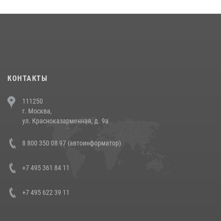
округа прошел на Поклонной горе
18 июля 2026, 13:43
15
1
При силовой поддержке СОБР Росгвардии в Иркутской области
повели рейды по соблюдению миграционного законодательства
(видео)
30 июля 2026, 08:00
1
КОНТАКТЫ
В Челябинске росгвардейцы задержали злоумышленников,
111250
напавших на бригаду скорой помощи (видео)
г. Москва,
14 июля 2026, 12:20
1
ул. Красноказарменная, д. 9а
В Росгвардии прошла военно-научная конференция по обобщению
8 800 350 08 97 (автоинформатор)
боевого опыта
08 июля 2026, 07:01
+7 495 361 84 11
+7 495 622 39 11