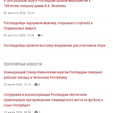
В Центральном округе Росгвардии прошли мероприятия к
108‑летию генерала армии И.К. Яковлева
06 августа 2026, 13:24
Росгвардейцы задержали мужчину, открывшего стрельбу в
Подмосковье (видео)
06 августа 2026, 12:35
1
Росгвардейцы провели выставку вооружения для участников сбора
«Гвардеец» в Пензе (видео)
06 августа 2026, 12:00
2
1
ПОПУЛЯРНЫЕ НОВОСТИ
В Курске росгвардейцы приняли участие в митинге, посвященном
Командующий Северо-Кавказским округом Росгвардии совершил
второй годовщине вторжения ВСУ на территорию области
рабочую поездку в Чеченскую Республику
06 августа 2026, 11:56
4
23 июля 2026, 16:10
6
В Санкт-Петербурге наряд Росгвардии задержал правонарушителя,
Сотрудники и военнослужащие Росгвардии обеспечили
угрожавшего подростку травматическим пистолетом
правопорядок при проведении товарищеского матча по футболу в
06 августа 2026, 11:33
1
Санкт-Петербурге
В Зауралье при содействии СОБР Росгвардии ликвидирована
13 июля 2026, 08:08
2