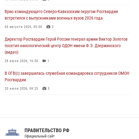
крупная нарколаборатория
Врио командующего Северо-Кавказским округом Росгвардии
06 августа 2026, 11:27
встретился с выпускниками военных вузов 2026 года
В Москве росгвардейцы задержали троих мужчин, устроивших
04 августа 2026, 05:00
2
пьяный дебош в баре (видео)
Директор Росгвардии Герой России генерал армии Виктор Золотов
06 августа 2026, 11:20
1
посетил кинологический центр ОДОН имени Ф.Э. Дзержинского
(видео)
28 июля 2026, 16:50
1
В ОГВ(с) завершилась служебная командировка сотрудников ОМОН
Росгвардии
20 июля 2026, 09:25
3
Директор Росгвардии Герой России генерал армии Виктор Золотов
поздравил специалистов подразделений тыла с профессиональным
праздником
31 июля 2026, 21:01
ПРАВИТЕЛЬСТВО РФ
Праздник «Один день с Росгвардией» к 105-летию Центрального
Официальный сайт