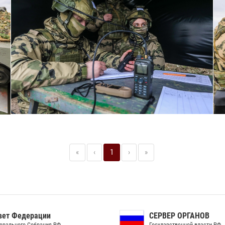
«
‹
1
›
»
ет Федерации
СЕРВЕР ОРГАНОВ