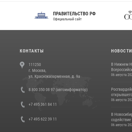
ПРАВИТЕЛЬСТВО РФ
Сов
Официальный сайт
Феде
КОНТАКТЫ
НОВОСТ
В Нижнем Н
111250
Всероссийск
г. Москва,
06 августа 20
ул. Красноказарменная, д. 9а
Росгвардей
8 800 350 08 97 (автоинформатор)
открывшего 
06 августа 20
+7 495 361 84 11
В Новосиби
+7 495 622 39 11
содействие 
06 августа 20