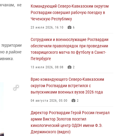
нчанам, не
Командующий Северо-Кавказским округом
06 августа 2026, 13:24
Росгвардии совершил рабочую поездку в
Росгвардейцы задержали мужчину,
Чеченскую Республику
открывшего стрельбу в Подмосковье (видео)
23 июля 2026, 16:10
6
06 августа 2026, 12:35
1
Сотрудники и военнослужащие Росгвардии
 территории
Росгвардейцы провели выставку вооружения
обеспечили правопорядок при проведении
но в районе
для участников сбора «Гвардеец» в Пензе
товарищеского матча по футболу в Санкт-
(видео)
ивника.
Петербурге
06 августа 2026, 12:00
2
1
13 июля 2026, 08:08
2
В Курске росгвардейцы приняли участие в
Врио командующего Северо-Кавказским
митинге, посвященном второй годовщине
округом Росгвардии встретился с
вторжения ВСУ на территорию области
выпускниками военных вузов 2026 года
06 августа 2026, 11:56
4
04 августа 2026, 05:00
2
В Санкт-Петербурге наряд Росгвардии
Директор Росгвардии Герой России генерал
задержал правонарушителя, угрожавшего
армии Виктор Золотов посетил
подростку травматическим пистолетом
кинологический центр ОДОН имени Ф.Э.
Дзержинского (видео)
06 августа 2026, 11:33
1