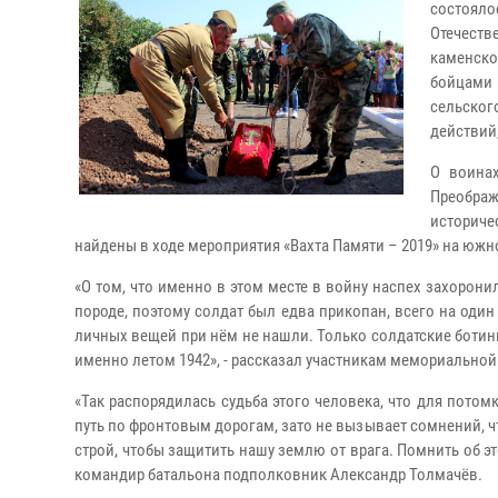
состояло
Отечест
каменско
бойцами 
сельског
действий
О воина
Преобра
историче
найдены в ходе мероприятия «Вахта Памяти – 2019» на южн
«О том, что именно в этом месте в войну наспех захорони
породе, поэтому солдат был едва прикопан, всего на один
личных вещей при нём не нашли. Только солдатские ботинк
именно летом 1942», - рассказал участникам мемориально
«Так распорядилась судьба этого человека, что для пото
путь по фронтовым дорогам, зато не вызывает сомнений, чт
строй, чтобы защитить нашу землю от врага. Помнить об э
командир батальона подполковник Александр Толмачёв.