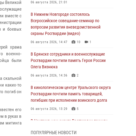
оды Великой
06 августа 2026, 21:01
нослужащие
В Нижнем Новгороде состоялось
ии вместе с
Всероссийское совещание-семинар по
инистрации
вопросам развития вневедомственной
н и боевых
охраны Росгвардии (видео)
06 августа 2026, 14:47
10
1
ерей храма
го военно-
В Брянске сотрудники и военнослужащие
бойца были
Росгвардии почтили память Героя России
Олега Визнюка
06 августа 2026, 14:36
2
на скальной
ни каких-то
В кинологическом центре Уральского округа
то погиб он
Росгвардии почтили память товарищей,
погибших при исполнении воинского долга
звестен его
06 августа 2026, 13:29
5
м в руках в
В Центральном округе Росгвардии прошли
кам митинга
мероприятия к 108‑летию генерала армии
ПОПУЛЯРНЫЕ НОВОСТИ
И.К. Яковлева