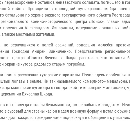
сь перезахоронение останков неизвестного соладата, погибшего в г
венной войны. Проводили в последний путь красноармейца воен
го батальона по охране важного государственного объекта Росгвард
регионального военно-исторического центра «Поиск», главой адм
о поселения Александром Извариным, ветеранами локальных вой
, а также местными жителями.
х, не вернувшихся с полей сражений, совершил молебен протои
жения Господня Андрей Винниченко. Представитель регионально
ского центра «Поиск» Вячеслав Шкода рассказал, что останки 
ой окраине хутора, рядом со старым погребом.
ли воина, рассказали хуторские старожилы. Почва здесь особенная, 
 штык лопаты в земле. Ни так называемого «смертного» медальона, 
и, да маленькие пуговицы от солдатской гимнастерки – это значит, ч
й церемонии Вячеслав Шкода.
мков он навсегда остался безымянным, но не забытым солдатом. Неи
о в суровый для страны час он надел военную форму и встал с оружие
том - долг каждого гражданина», - подчеркнул в обращении к участни