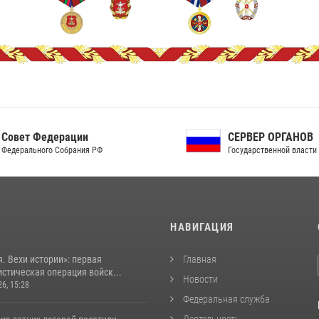
ет Федерации
СЕРВЕР ОРГАНОВ
рального Собрания РФ
Государственной власти РФ
И
НАВИГАЦИЯ
. Вехи истории»: первая
Главная
стическая операция войск...
Новости
26, 15:28
Федеральная служба