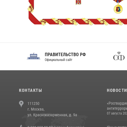
ПРАВИТЕЛЬСТВО РФ
Сов
Официальный сайт
Феде
КОНТАКТЫ
НОВОСТ
«Росгвардия
111250
антитеррори
г. Москва,
07 августа 20
ул. Красноказарменная, д. 9а