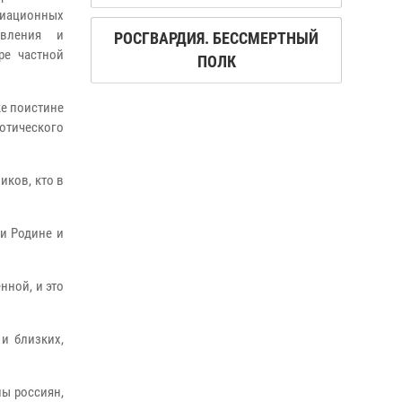
иационных
авления и
РОСГВАРДИЯ. БЕССМЕРТНЫЙ
ре частной
ПОЛК
е поистине
отического
иков, кто в
и Родине и
нной, и это
и близких,
ы россиян,