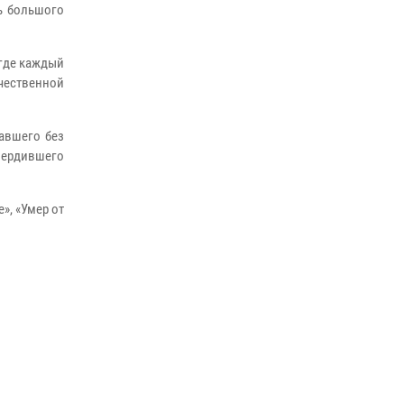
ь большого
 где каждый
чественной
авшего без
вердившего
», «Умер от