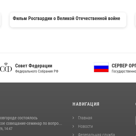
Фильм Росгвардии о Великой Отечественной войне
ет Федерации
СЕРВЕР ОРГАНОВ
рального Собрания РФ
Государственной власти РФ
И
НАВИГАЦИЯ
овгороде состоялось
Главная
ое совещание-семинар по вопро...
Новости
26, 14:47
Федеральная служба