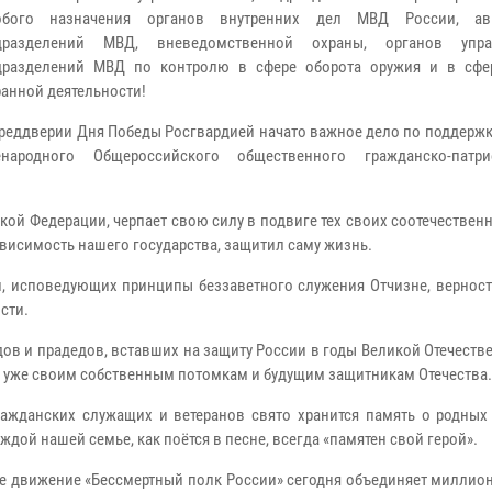
обого назначения органов внутренних дел МВД России, ав
дразделений МВД, вневедомственной охраны, органов упр
дразделений МВД по контролю в сфере оборота оружия и в сфе
анной деятельности!
преддверии Дня Победы Росгвардией начато важное дело по поддержк
енародного Общероссийского общественного гражданско-патри
й Федерации, черпает свою силу в подвиге тех своих соотечественн
висимость нашего государства, защитил саму жизнь.
й, исповедующих принципы беззаветного служения Отчизне, верност
сти.
дов и прадедов, вставших на защиту России в годы Великой Отечестве
ть уже своим собственным потомкам и будущим защитникам Отечества.
ажданских служащих и ветеранов свято хранится память о родных 
дой нашей семье, как поётся в песне, всегда «памятен свой герой».
е движение «Бессмертный полк России» сегодня объединяет миллион