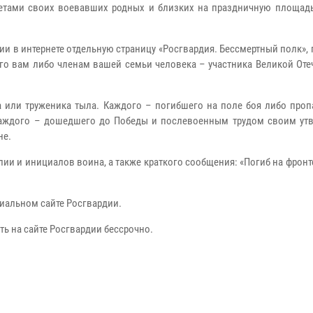
ретами своих воевавших родных и близких на праздничную площад
и в интернете отдельную страницу «Росгвардия. Бессмертный полк»,
го вам либо членам вашей семьи человека – участника Великой Оте
а или труженика тыла. Каждого – погибшего на поле боя либо проп
 Каждого – дошедшего до Победы и послевоенным трудом своим ут
не.
ии и инициалов воина, а также краткого сообщения: «Погиб на фронте
иальном сайте Росгвардии.
ть на сайте Росгвардии бессрочно.