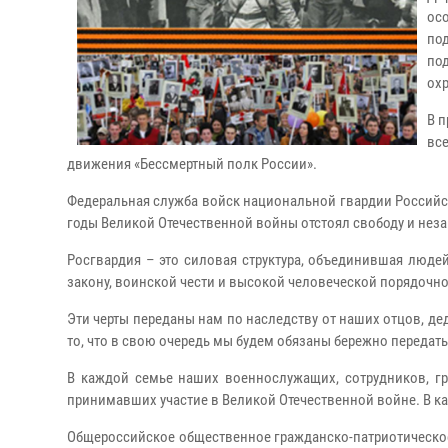
ос
по
по
охр
В 
вс
движения «Бессмертный полк России».
Федеральная служба войск национальной гвардии Российско
годы Великой Отечественной войны отстоял свободу и неза
Росгвардия – это силовая структура, объединившая люде
закону, воинской чести и высокой человеческой порядочно
Эти черты переданы нам по наследству от наших отцов, де
то, что в свою очередь мы будем обязаны бережно переда
В каждой семье наших военнослужащих, сотрудников, гр
принимавших участие в Великой Отечественной войне. В каж
Общероссийское общественное гражданско-патриотическо