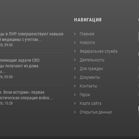
И
НАВИГАЦИЯ
цы в ЛНР совершенствуют навыки
Главная
 медицины с учетом...
Новости
26, 09:00
Федеральная служба
Деятельность
лняющие задачи СВО
цы получают из дома
Для граждан
...
26, 05:00
Документы
Контакты
. Вехи истории»: первая
Герои
стическая операция войск...
Карта сайта
26, 15:28
Открытые данные