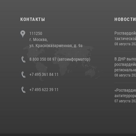
КОНТАКТЫ
НОВОСТ
Росгвардей
111250
тактической
г. Москва,
08 августа 20
ул. Красноказарменная, д. 9а
В ДНР выпо
8 800 350 08 97 (автоинформатор)
росгвардей
региональны
+7 495 361 84 11
08 августа 20
+7 495 622 39 11
«Росгвардия
антитеррори
07 августа 20