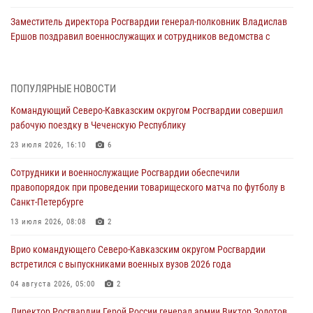
Заместитель директора Росгвардии генерал-полковник Владислав
Ершов поздравил военнослужащих и сотрудников ведомства с
Днем физкультурника
07 августа 2026, 21:01
ПОПУЛЯРНЫЕ НОВОСТИ
«Росгвардия. Вехи истории»: первая антитеррористическая
Командующий Северо-Кавказским округом Росгвардии совершил
операция войск правопорядка
рабочую поездку в Чеченскую Республику
07 августа 2026, 15:28
1
23 июля 2026, 16:10
6
В Башкортостане при силовой поддержке спецназа Росгвардии
Сотрудники и военнослужащие Росгвардии обеспечили
пресечена противоправная деятельность, связанная с пропагандой
правопорядок при проведении товарищеского матча по футболу в
терроризма (видео)
Санкт-Петербурге
07 августа 2026, 13:30
1
13 июля 2026, 08:08
2
В Югре при содействии спецназа Росгвардии пресечено более 180
Врио командующего Северо-Кавказским округом Росгвардии
нарушений миграционного законодательства
встретился с выпускниками военных вузов 2026 года
07 августа 2026, 12:54
04 августа 2026, 05:00
2
Тонувшего ребенка спас росгвардеец в Краснодарском крае
Директор Росгвардии Герой России генерал армии Виктор Золотов