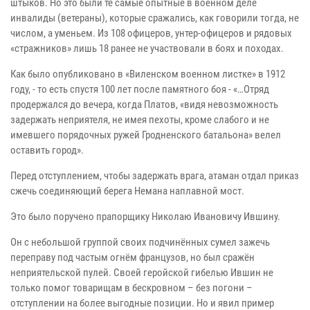
штыков. Но это были те самые опытные в военном деле
инвалиды (ветераны), которые сражались, как говорили тогда, не
числом, а уменьем. Из 108 офицеров, унтер-офицеров и рядовых
«стражников» лишь 18 ранее не участвовали в боях и походах.
Как было опубликовано в «Виленском военном листке» в 1912
году, - то есть спустя 100 лет после памятного боя - «…Отряд
продержался до вечера, когда Платов, «видя невозможность
задержать неприятеля, не имея пехоты, кроме слабого и не
имевшего порядочных ружей Гродненского батальона» велел
оставить город».
Перед отступлением, чтобы задержать врага, атаман отдал приказ
сжечь соединяющий берега Немана наплавной мост.
Это было поручено прапорщику Николаю Ивановичу Ившину.
Он с небольшой группой своих подчинённых сумел зажечь
переправу под частым огнём французов, но был сражён
неприятельской пулей. Своей геройской гибелью Ившин не
только помог товарищам в бескровном – без погони –
отступлении на более выгодные позиции. Но и явил пример