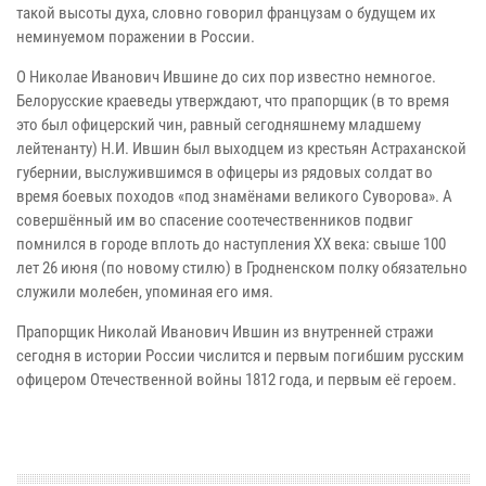
такой высоты духа, словно говорил французам о будущем их
неминуемом поражении в России.
О Николае Иванович Ившине до сих пор известно немногое.
Белорусские краеведы утверждают, что прапорщик (в то время
это был офицерский чин, равный сегодняшнему младшему
лейтенанту) Н.И. Ившин был выходцем из крестьян Астраханской
губернии, выслужившимся в офицеры из рядовых солдат во
время боевых походов «под знамёнами великого Суворова». А
совершённый им во спасение соотечественников подвиг
помнился в городе вплоть до наступления ХХ века: свыше 100
лет 26 июня (по новому стилю) в Гродненском полку обязательно
служили молебен, упоминая его имя.
Прапорщик Николай Иванович Ившин из внутренней стражи
сегодня в истории России числится и первым погибшим русским
офицером Отечественной войны 1812 года, и первым её героем.