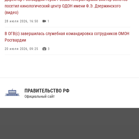
07 августа 2026, 12:37
посетил кинологический центр ОДОН имени Ф.Э. Дзержинского
(видео)
28 июля 2026, 16:50
1
В ОГВ(с) завершилась служебная командировка сотрудников ОМОН
Росгвардии
20 июля 2026, 09:25
3
Директор Росгвардии Герой России генерал армии Виктор Золотов
поздравил специалистов подразделений тыла с профессиональным
праздником
31 июля 2026, 21:01
ПРАВИТЕЛЬСТВО РФ
Праздник «Один день с Росгвардией» к 105-летию Центрального
Официальный сайт
округа прошел на Поклонной горе
18 июля 2026, 13:43
15
1
При силовой поддержке СОБР Росгвардии в Иркутской области
повели рейды по соблюдению миграционного законодательства
(видео)