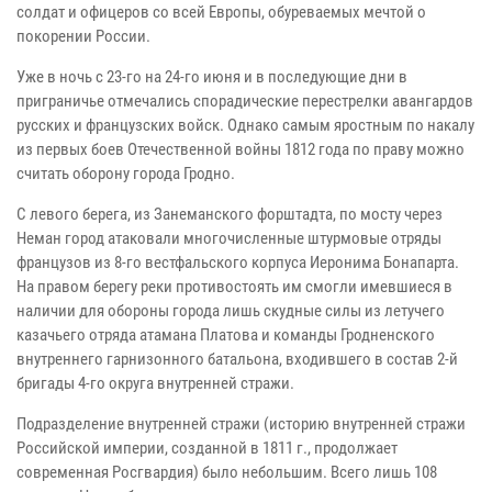
солдат и офицеров со всей Европы, обуреваемых мечтой о
покорении России.
Уже в ночь с 23-го на 24-го июня и в последующие дни в
приграничье отмечались спорадические перестрелки авангардов
русских и французских войск. Однако самым яростным по накалу
из первых боев Отечественной войны 1812 года по праву можно
считать оборону города Гродно.
С левого берега, из Занеманского форштадта, по мосту через
Неман город атаковали многочисленные штурмовые отряды
французов из 8-го вестфальского корпуса Иеронима Бонапарта.
На правом берегу реки противостоять им смогли имевшиеся в
наличии для обороны города лишь скудные силы из летучего
казачьего отряда атамана Платова и команды Гродненского
внутреннего гарнизонного батальона, входившего в состав 2-й
бригады 4-го округа внутренней стражи.
Подразделение внутренней стражи (историю внутренней стражи
Российской империи, созданной в 1811 г., продолжает
современная Росгвардия) было небольшим. Всего лишь 108