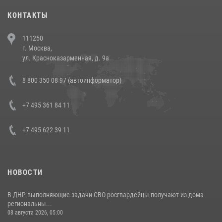
30 июля 2026, 08:00
1
КОНТАКТЫ
В Челябинске росгвардейцы задержали злоумышленников,
111250
напавших на бригаду скорой помощи (видео)
г. Москва,
14 июля 2026, 12:20
1
ул. Красноказарменная, д. 9а
В Росгвардии прошла военно-научная конференция по обобщению
8 800 350 08 97 (автоинформатор)
боевого опыта
08 июля 2026, 07:01
+7 495 361 84 11
+7 495 622 39 11
НОВОСТИ
В ДНР выполняющие задачи СВО росгвардейцы получают из дома
региональны...
08 августа 2026, 05:00