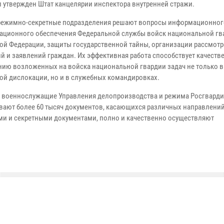
л утвержден Штат канцелярии инспектора внутренней стражи.
режимно-секретные подразделения решают вопросы информационног
ационного обеспечения Федеральной службы войск национальной гв
ой Федерации, защиты государственной тайны, организации рассмот
й и заявлений граждан. Их эффективная работа способствует качеств
ию возложенных на войска национальной гвардии задач не только в
ой дислокации, но и в служебных командировках.
 военнослужащие Управления делопроизводства и режима Росгвард
вают более 60 тысяч документов, касающихся различных направлени
ми и секретными документами, полно и качественно осуществляют