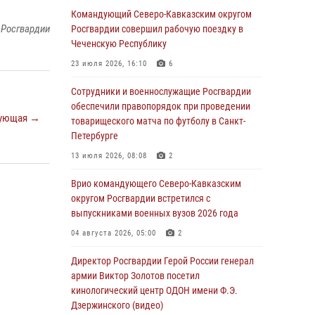
Охрану общественного порядка и
Командующий Северо-Кавказским округом
безопасность на футбольном матче в Москве
 Росгвардии
Росгвардии совершил рабочую поездку в
обеспечила Росгвардия (видео)
Чеченскую Республику
06 августа 2026, 10:13
1
23 июля 2026, 16:10
6
Подозреваемые в незаконном обороте
Сотрудники и военнослужащие Росгвардии
запрещенных веществ задержаны в
обеспечили правопорядок при проведении
ующая →
Дагестане при силовой поддержке
товарищеского матча по футболу в Санкт-
Росгвардии
Петербурге
06 августа 2026, 09:00
13 июля 2026, 08:08
2
В Югре при силовой поддержке ОМОН
Врио командующего Северо-Кавказским
Росгвардии задержаны подозреваемые в
округом Росгвардии встретился с
страховом мошенничестве
выпускниками военных вузов 2026 года
06 августа 2026, 08:56
2
1
04 августа 2026, 05:00
2
Офицер СОБР Росгвардии выступил на
Директор Росгвардии Герой России генерал
окружном юнармейском форуме в Астрахани
армии Виктор Золотов посетил
кинологический центр ОДОН имени Ф.Э.
06 августа 2026, 08:27
3
Дзержинского (видео)