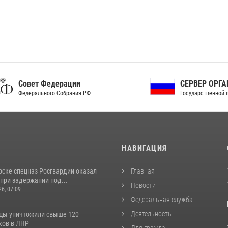
ет Федерации
СЕРВЕР ОРГАНОВ
рального Собрания РФ
Государственной власти РФ
И
НАВИГАЦИЯ
рске спецназ Росгвардии оказал
Главная
при задержании под...
Новости
26, 07:09
Федеральная служба
Деятельность
цы уничтожили свыше 120
ков в ЛНР