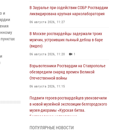
В Зауралье при содействии СОБР Росгвардии
о и
ликвидирована крупная нарколаборатория
ардии
06 августа 2026, 11:27
рения
енному
В Москве росгвардейцы задержали троих
 пунктах
мужчин, устроивших пьяный дебош в баре
(видео)
06 августа 2026, 11:20
1
ии
й
Взрывотехники Росгвардии на Ставрополье
обезвредили снаряд времен Великой
Отечественной войны
06 августа 2026, 11:15
Подвиги героев‑росгвардейцев увековечили
в новой музейной экспозиции белгородского
музея‑диорамы «Курская битва.
Белгородское направление»
06 августа 2026, 10:30
3
ПОПУЛЯРНЫЕ НОВОСТИ