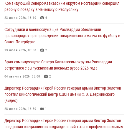
Командующий Северо-Кавказским округом Росгвардии совершил
09 августа 2026, 08:00
2
рабочую поездку в Чеченскую Республику
В Центральных регионах России продолжается ведомственная
23 июля 2026, 16:10
6
акция «Каникулы с Росгвардией»
Сотрудники и военнослужащие Росгвардии обеспечили
09 августа 2026, 08:00
8
правопорядок при проведении товарищеского матча по футболу в
Санкт-Петербурге
Лучшие футбольные команды Южного округа Росгвардии
определили на Кубани
13 июля 2026, 08:08
2
09 августа 2026, 07:00
Врио командующего Северо-Кавказским округом Росгвардии
встретился с выпускниками военных вузов 2026 года
В Кузбассе росгвардейцы помогли вернуть горожанке пропавшую
мать
04 августа 2026, 05:00
2
09 августа 2026, 07:00
Директор Росгвардии Герой России генерал армии Виктор Золотов
посетил кинологический центр ОДОН имени Ф.Э. Дзержинского
(видео)
28 июля 2026, 16:50
1
Директор Росгвардии Герой России генерал армии Виктор Золотов
поздравил специалистов подразделений тыла с профессиональным