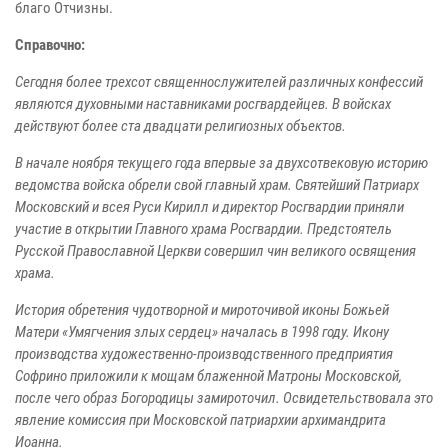
благо Отчизны.
Справочно:
Сегодня более трехсот священнослужителей различных конфессий
являются духовными наставниками росгвардейцев. В войсках
действуют более ста двадцати религиозных объектов.
В начале ноября текущего года впервые за двухсотвековую историю
ведомства войска обрели свой главный храм. Святейший Патриарх
Московский и всея Руси Кирилл и директор Росгвардии приняли
участие в открытии Главного храма Росгвардии. Предстоятель
Русской Православной Церкви совершил чин великого освящения
храма.
История обретения чудотворной и мироточивой иконы Божьей
Матери «Умягчения злых сердец» началась в 1998 году. Икону
производства художественно-производственного предприятия
Софрино приложили к мощам блаженной Матроны Московской,
после чего образ Богородицы замироточил. Освидетельствовала это
явление комиссия при Московской патриархии архимандрита
Иоанна.