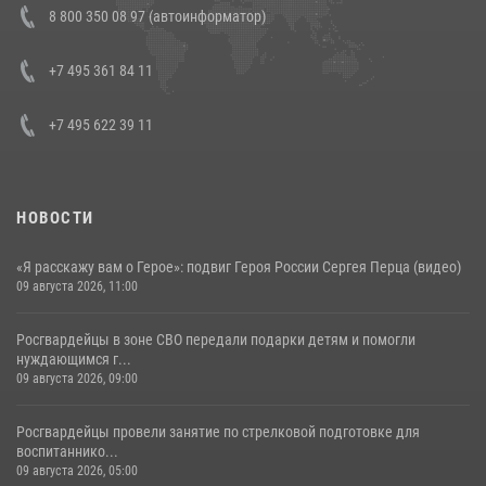
8 800 350 08 97 (автоинформатор)
генерала армии Виктора Золотова с заместителем полномочного
представителя Президента Российской Федерации в Северо-
Кавказском федеральном округе Виталием Кузнецовым
+7 495 361 84 11
30 июля 2026, 15:35
4
+7 495 622 39 11
НОВОСТИ
«Я расскажу вам о Герое»: подвиг Героя России Сергея Перца (видео)
09 августа 2026, 11:00
Росгвардейцы в зоне СВО передали подарки детям и помогли
нуждающимся г...
09 августа 2026, 09:00
Росгвардейцы провели занятие по стрелковой подготовке для
воспитаннико...
09 августа 2026, 05:00