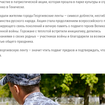
частие в патриотической акции, которая прошла в парке культуры и о
енко в Геническе.
здали жителям города Георгиевские ленты — символ доблести, несги
динства русского народа. Акция стала продолжением всероссийского п
ирующего связь поколений и вечную память о подвиге героев Велик
енной войны. Горожане с теплотой встретили инициативу, делились
аниями о своих родных — участниках войны и благодарили за возмо
стью общего праздника.
еоргиевскую ленту — значит чтить подвиг предков и подтверждать, что
а.