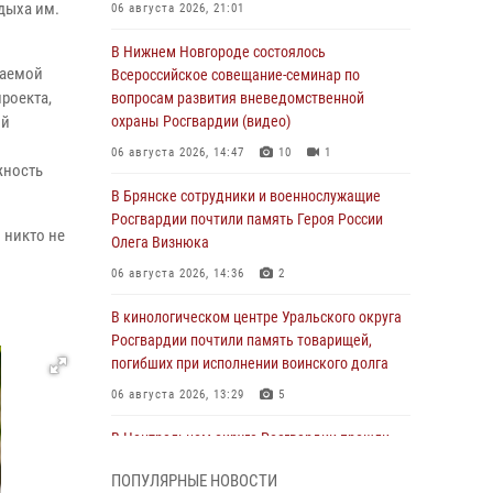
тдыха им.
06 августа 2026, 21:01
В Нижнем Новгороде состоялось
баемой
Всероссийское совещание-семинар по
роекта,
вопросам развития вневедомственной
ой
охраны Росгвардии (видео)
06 августа 2026, 14:47
10
1
жность
В Брянске сотрудники и военнослужащие
Росгвардии почтили память Героя России
 никто не
Олега Визнюка
06 августа 2026, 14:36
2
В кинологическом центре Уральского округа
Росгвардии почтили память товарищей,
погибших при исполнении воинского долга
06 августа 2026, 13:29
5
В Центральном округе Росгвардии прошли
мероприятия к 108‑летию генерала армии
ПОПУЛЯРНЫЕ НОВОСТИ
И.К. Яковлева