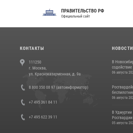
ПРАВИТЕЛЬСТВО РФ
Сов
Официальный сайт
Феде
КОНТАКТЫ
НОВОСТ
В Новосиби
111250
содействие 
г. Москва,
06 августа 20
ул. Красноказарменная, д. 9а
Росгвардей
8 800 350 08 97 (автоинформатор)
беспилотни
06 августа 20
+7 495 361 84 11
В Удмуртии
+7 495 622 39 11
Росгвардии
05 августа 20