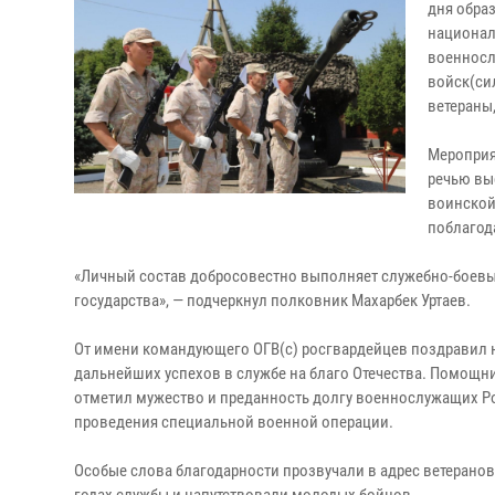
дня обра
национал
военносл
войск(си
ветераны
Мероприя
речью вы
воинской
поблагод
«Личный состав добросовестно выполняет служебно-боевые
государства», — подчеркнул полковник Махарбек Уртаев.
От имени командующего ОГВ(с) росгвардейцев поздравил н
дальнейших успехов в службе на благо Отечества. Помощн
отметил мужество и преданность долгу военнослужащих Рос
проведения специальной военной операции.
Особые слова благодарности прозвучали в адрес ветерано