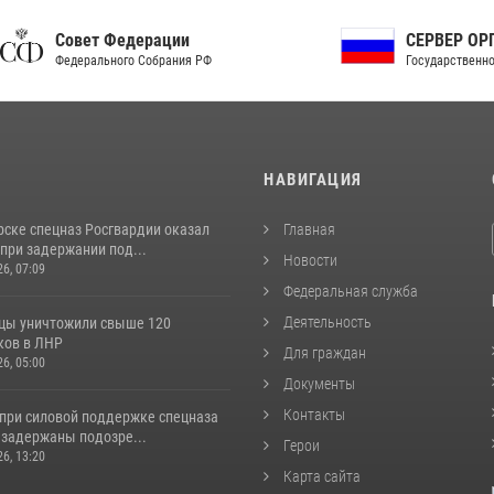
ет Федерации
СЕРВЕР ОРГАНОВ
рального Собрания РФ
Государственной власти РФ
И
НАВИГАЦИЯ
рске спецназ Росгвардии оказал
Главная
при задержании под...
Новости
26, 07:09
Федеральная служба
Деятельность
цы уничтожили свыше 120
ков в ЛНР
Для граждан
26, 05:00
Документы
Контакты
 при силовой поддержке спецназа
 задержаны подозре...
Герои
26, 13:20
Карта сайта