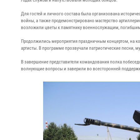
годах службы и напутствовали молодых бойцов.
Для гостей и личного состава была организована историче
войны, а также продемонстрировано мастерство артиллери
возложили цветы к памятнику военнослужащим, погибшим
Продолжились мероприятия праздничным концертом, на ко
артисты. В программе прозвучали патриотические песни, 
В завершение представители командования полка побесед
волнующие вопросы и заверили во всесторонней поддержк