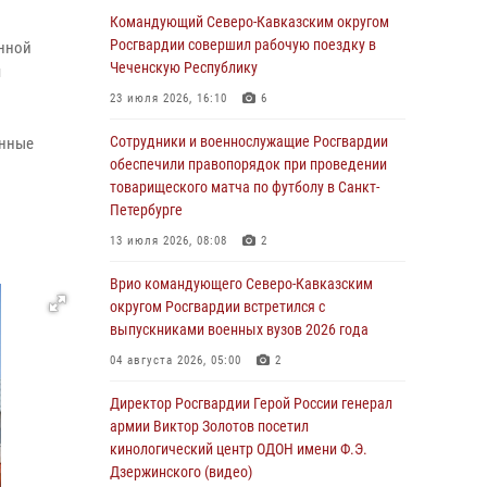
В Новосибирске спецназ Росгвардии оказал
Командующий Северо-Кавказским округом
содействие при задержании подозреваемых
Росгвардии совершил рабочую поездку в
енной
в похищении человека и вымогательстве
Чеченскую Республику
я
(видео)
23 июля 2026, 16:10
6
06 августа 2026, 07:09
1
Сотрудники и военнослужащие Росгвардии
енные
Сотрудники и военнослужащие Росгвардии
обеспечили правопорядок при проведении
обеспечили правопорядок при проведении
товарищеского матча по футболу в Санкт-
матча Кубка России по футболу в Санкт-
Петербурге
Петербурге
13 июля 2026, 08:08
2
06 августа 2026, 07:03
3
Врио командующего Северо-Кавказским
В Грозном военнослужащие Росгвардии
округом Росгвардии встретился с
присоединились к всероссийской донорской
выпускниками военных вузов 2026 года
акции «От сердца к сердцу»
04 августа 2026, 05:00
2
06 августа 2026, 06:30
Директор Росгвардии Герой России генерал
В Бурятии и Приамурье росгвардейцы
армии Виктор Золотов посетил
задержали подозреваемых в незаконном
кинологический центр ОДОН имени Ф.Э.
обороте наркотиков
Дзержинского (видео)