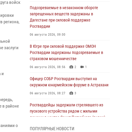
руга войск
Подозреваемые в незаконном обороте
запрещенных веществ задержаны в
пировки
Дагестане при силовой поддержке
в региона,
Росгвардии
06 августа 2026, 09:00
льной
В Югре при силовой поддержке ОМОН
ые заслуги
Росгвардии задержаны подозреваемые в
страховом мошенничестве
06 августа 2026, 08:56
2
1
 и
Офицер СОБР Росгвардии выступил на
окружном юнармейском форуме в Астрахани
06 августа 2026, 08:27
3
чередь,
Росгвардейцы задержали стрелявшего из
е в районе
пускового устройства рядом с жилыми
домами в центре Санкт-Петербурга (видео)
наниями о
06 августа 2026, 08:18
3
1
ПОПУЛЯРНЫЕ НОВОСТИ