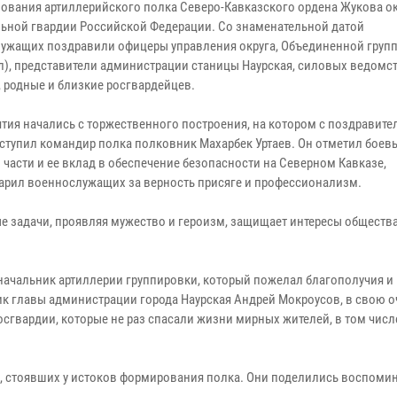
зования артиллерийского полка Северо-Кавказского ордена Жукова ок
ьной гвардии Российской Федерации. Со знаменательной датой
ужащих поздравили офицеры управления округа, Объединенной груп
л), представители администрации станицы Наурская, силовых ведомст
, родные и близкие росгвардейцев.
тия начались с торжественного построения, на котором с поздравите
ступил командир полка полковник Махарбек Уртаев. Он отметил боев
 части и ее вклад в обеспечение безопасности на Северном Кавказе,
арил военнослужащих за верность присяге и профессионализм.
 задачи, проявляя мужество и героизм, защищает интересы общества
ачальник артиллерии группировки, который пожелал благополучия и
ик главы администрации города Наурская Андрей Мокроусов, в свою о
гвардии, которые не раз спасали жизни мирных жителей, в том числ
в, стоявших у истоков формирования полка. Они поделились воспоми