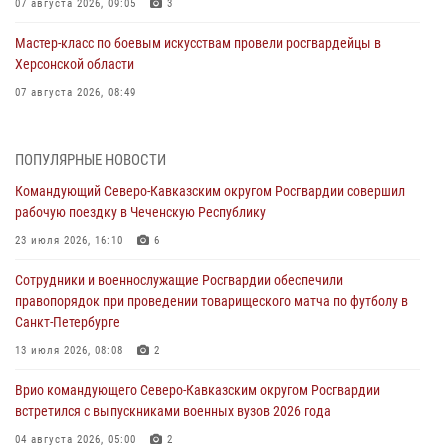
07 августа 2026, 09:05
3
Мастер-класс по боевым искусствам провели росгвардейцы в
Херсонской области
07 августа 2026, 08:49
Росгвардейцы задержали хулигана, пугавшего пневматическим
пистолетом граждан центре Санкт-Петербурга
ПОПУЛЯРНЫЕ НОВОСТИ
07 августа 2026, 08:33
2
Командующий Северо-Кавказским округом Росгвардии совершил
рабочую поездку в Чеченскую Республику
В центре Москвы росгвардейцы задержали мужчину, пытавшегося
проникнуть на охраняемый объект через крышу (видео)
23 июля 2026, 16:10
6
07 августа 2026, 08:04
1
Сотрудники и военнослужащие Росгвардии обеспечили
правопорядок при проведении товарищеского матча по футболу в
Представители Росгвардии и руководство Свердловского
Санкт-Петербурге
творческого союза журналистов обсудили вопросы взаимодействия
13 июля 2026, 08:08
2
07 августа 2026, 08:00
2
Врио командующего Северо-Кавказским округом Росгвардии
Для подразделений Росгвардии, принимающих участие в
встретился с выпускниками военных вузов 2026 года
специальной военной операции, переданы специальные
автомобили
04 августа 2026, 05:00
2