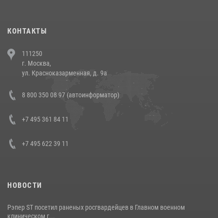
повели рейды по соблюдению миграционного законодательства
(видео)
30 июля 2026, 08:00
1
КОНТАКТЫ
В Челябинске росгвардейцы задержали злоумышленников,
111250
напавших на бригаду скорой помощи (видео)
г. Москва,
14 июля 2026, 12:20
1
ул. Красноказарменная, д. 9а
В Росгвардии прошла военно-научная конференция по обобщению
8 800 350 08 97 (автоинформатор)
боевого опыта
08 июля 2026, 07:01
+7 495 361 84 11
+7 495 622 39 11
НОВОСТИ
Рэпер ST посетил раненых росгвардейцев в Главном военном
клиническом г...