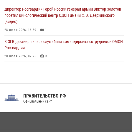
07 августа 2026, 07:53
4
Директор Росгвардии Герой России генерал армии Виктор Золотов
посетил кинологический центр ОДОН имени Ф.Э. Дзержинского
(видео)
28 июля 2026, 16:50
1
В ОГВ(с) завершилась служебная командировка сотрудников ОМОН
Росгвардии
20 июля 2026, 09:25
3
Директор Росгвардии Герой России генерал армии Виктор Золотов
поздравил специалистов подразделений тыла с профессиональным
праздником
31 июля 2026, 21:01
ПРАВИТЕЛЬСТВО РФ
Праздник «Один день с Росгвардией» к 105-летию Центрального
Официальный сайт
округа прошел на Поклонной горе
18 июля 2026, 13:43
15
1
При силовой поддержке СОБР Росгвардии в Иркутской области