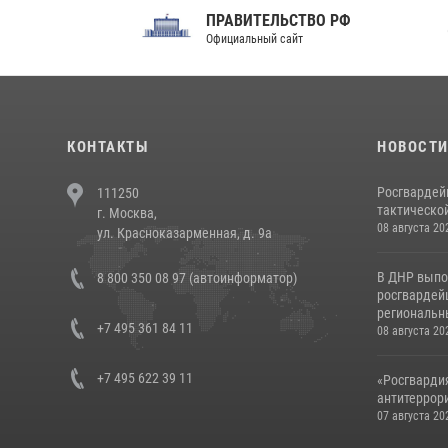
ПРАВИТЕЛЬСТВО РФ
Сов
Официальный сайт
Феде
КОНТАКТЫ
НОВОСТ
Росгвардей
111250
тактической
г. Москва,
08 августа 20
ул. Красноказарменная, д. 9а
В ДНР выпо
8 800 350 08 97 (автоинформатор)
росгвардей
региональны
+7 495 361 84 11
08 августа 20
+7 495 622 39 11
«Росгвардия
антитеррори
07 августа 20