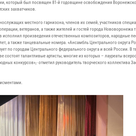
ии, который был посвящен 81-й годовщине освобождения Воронежско
тских захватчиков.
нослужащих местного гарнизона, членов их семей, участников специ
операции, ветеранов, а также жителей и гостей города Нововоронежа 
в исполнил произведения отечественных композиторов, народные пе
лет, а также танцевальные номера. «Ансамбль Центрального округа Р
рует по городам Центрального федерального округа и всей России. В 
ве состоят талантливые артисты, многие из которых – лауреаты всеро
одных конкурсов»,- отметил руководитель творческого коллектива З
дисментами.