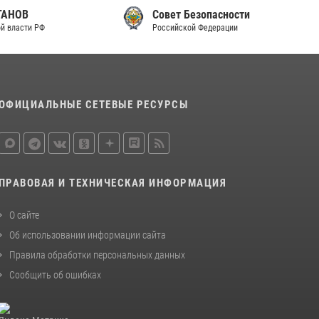
Совет Безопасности
законодательства (видео)
Российской Федерации
30 июля 2026, 08:00
1
В Челябинске росгвардейцы задержали
злоумышленников, напавших на бригаду
скорой помощи (видео)
ОФИЦИАЛЬНЫЕ СЕТЕВЫЕ РЕСУРСЫ
14 июля 2026, 12:20
1
Состоялась рабочая встреча директора
Росгвардии Героя России генерала армии
Виктора Золотова с заместителем
ПРАВОВАЯ И ТЕХНИЧЕСКАЯ ИНФОРМАЦИЯ
полномочного представителя Президента
Российской Федерации в Северо-Кавказском
О сайте
федеральном округе Виталием Кузнецовым
Об использовании информации сайта
30 июля 2026, 15:35
4
Правила обработки персональных данных
Сообщить об ошибках