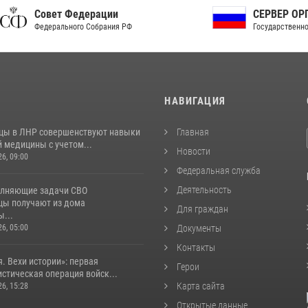
ет Федерации
СЕРВЕР ОРГАНОВ
рального Собрания РФ
Государственной власти РФ
И
НАВИГАЦИЯ
цы в ЛНР совершенствуют навыки
Главная
 медицины с учетом...
Новости
26, 09:00
Федеральная служба
Деятельность
лняющие задачи СВО
цы получают из дома
Для граждан
...
26, 05:00
Документы
Контакты
. Вехи истории»: первая
Герои
стическая операция войск...
Карта сайта
26, 15:28
Открытые данные