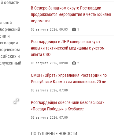
й области
В Северо-Западном округе Росгвардии
продолжаются мероприятия в честь юбилея
ведомства
альной
творческий
08 августа 2026, 09:03
1
сни и
Росгвардейцы в ЛНР совершенствуют
осгвардии
навыки тактической медицины с учетом
творческом
опыта СВО
ссийских и
аслуженный
08 августа 2026, 09:00
2
ОМОН «Ойрат» Управления Росгвардии по
Республике Калмыкия исполнилось 20 лет
08 августа 2026, 07:00
Росгвардейцы обеспечили безопасность
«Поезда Победы» в Кузбассе
08 августа 2026, 07:00
В Кабардино-Балкарии сотрудники
ПОПУЛЯРНЫЕ НОВОСТИ
Росгвардии провели турнир по настольному