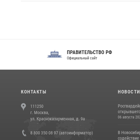
ПРАВИТЕЛЬСТВО РФ
Сов
Официальный сайт
Феде
КОНТАКТЫ
НОВОСТ
Росгвардей
111250
открывшего 
г. Москва,
06 августа 20
ул. Красноказарменная, д. 9а
В Новосиби
8 800 350 08 97 (автоинформатор)
содействие 