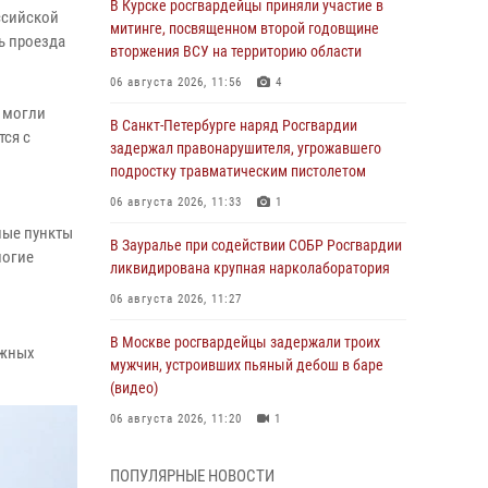
В Курске росгвардейцы приняли участие в
ссийской
митинге, посвященном второй годовщине
ь проезда
вторжения ВСУ на территорию области
06 августа 2026, 11:56
4
 могли
В Санкт-Петербурге наряд Росгвардии
тся с
задержал правонарушителя, угрожавшего
подростку травматическим пистолетом
06 августа 2026, 11:33
1
ные пункты
В Зауралье при содействии СОБР Росгвардии
ногие
ликвидирована крупная нарколаборатория
06 августа 2026, 11:27
В Москве росгвардейцы задержали троих
ожных
мужчин, устроивших пьяный дебош в баре
(видео)
06 августа 2026, 11:20
1
Взрывотехники Росгвардии на Ставрополье
ПОПУЛЯРНЫЕ НОВОСТИ
обезвредили снаряд времен Великой