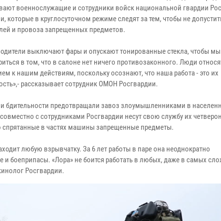
вают военнослужащие и сотрудники войск национальной гвардии Ро
, которые в круглосуточном режиме следят за тем, чтобы не допустит
лей и провоза запрещенных предметов.
водители выключают фары и опускают тонированные стекла, чтобы мы
иться в том, что в салоне нет ничего противозаконного. Люди относя
ем к нашим действиям, поскольку осознают, что наша работа - это их
ость»,- рассказывает сотрудник ОМОН Росгвардии.
у и бдительности предотвращали завоз злоумышленниками в населен
 совместно с сотрудниками Росгвардии несут свою службу их четверо
о спрятанные в частях машины запрещенные предметы.
ходит любую взрывчатку. За 6 лет работы в паре она неоднократно
 и боеприпасы. «Лора» не боится работать в любых, даже в самых сл
 кинолог Росгвардии.