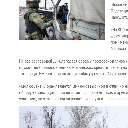
обеспечи
Федерации
нарушите
«На КПП 
удостовер
понимани
безопасн
Не раз росгвардейцы, благодаря своему профессионализм
оружия, боеприпасов или наркотических средств. Зачастую
товарищи. Именно при помощи собак удается найти хорош
«Моя собака «Лора» является минно-разыскной и отлично на
обнаруживала тщательно спрятанные преступниками оружие
условиях, не отвлекается на различные шумы», - рассказал