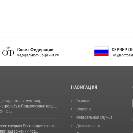
ет Федерации
СЕРВЕР ОРГАНОВ
рального Собрания РФ
Государственной власти РФ
И
НАВИГАЦИЯ
цы задержали мужчину,
Главная
стрельбу в Подмосковье (вид...
Новости
26, 12:35
Федеральная служба
Деятельность
рске спецназ Росгвардии оказал
при задержании под...