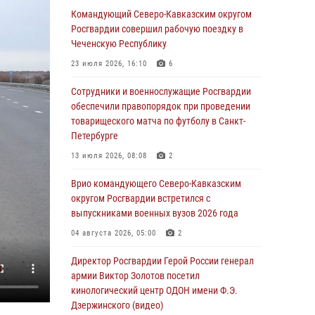
Отечественной войны
Командующий Северо-Кавказским округом
Росгвардии совершил рабочую поездку в
06 августа 2026, 11:15
Чеченскую Республику
Подвиги героев‑росгвардейцев увековечили
23 июля 2026, 16:10
6
в новой музейной экспозиции белгородского
музея‑диорамы «Курская битва.
Сотрудники и военнослужащие Росгвардии
Белгородское направление»
обеспечили правопорядок при проведении
товарищеского матча по футболу в Санкт-
06 августа 2026, 10:30
3
Петербурге
Охрану общественного порядка и
13 июля 2026, 08:08
2
безопасность на футбольном матче в Москве
обеспечила Росгвардия (видео)
Врио командующего Северо-Кавказским
округом Росгвардии встретился с
06 августа 2026, 10:13
1
выпускниками военных вузов 2026 года
Подозреваемые в незаконном обороте
04 августа 2026, 05:00
2
запрещенных веществ задержаны в
Дагестане при силовой поддержке
Директор Росгвардии Герой России генерал
Росгвардии
армии Виктор Золотов посетил
кинологический центр ОДОН имени Ф.Э.
06 августа 2026, 09:00
Дзержинского (видео)