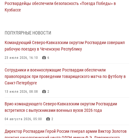
Росгвардейцы обеспечили безопасность «Поезда Победы» в
Кузбассе
08 августа 2026, 07:00
Военнослужащие Софринской бригады Росгвардии встретились с
ПОПУЛЯРНЫЕ НОВОСТИ
участником патриотического проекта «Дорогой Ломоносова —
Командующий Северо-Кавказским округом Росгвардии совершил
дорогой к Победе в СВО» (видео)
рабочую поездку в Чеченскую Республику
08 августа 2026, 07:00
2
1
23 июля 2026, 16:10
6
В Кабардино-Балкарии сотрудники Росгвардии провели турнир по
Сотрудники и военнослужащие Росгвардии обеспечили
настольному теннису ко Дню физкультурника
правопорядок при проведении товарищеского матча по футболу в
08 августа 2026, 07:00
Санкт-Петербурге
ОМОН «Ойрат» Управления Росгвардии по Республике Калмыкия
13 июля 2026, 08:08
2
исполнилось 20 лет
Врио командующего Северо-Кавказским округом Росгвардии
08 августа 2026, 07:00
встретился с выпускниками военных вузов 2026 года
В Москве росгвардейцы оказали помощь медикам и девушке с
04 августа 2026, 05:00
2
ограниченными возможностями здоровья (видео)
Директор Росгвардии Герой России генерал армии Виктор Золотов
08 августа 2026, 06:32
1
посетил кинологический центр ОДОН имени Ф.Э. Дзержинского