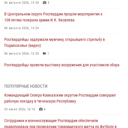
06 августа 2026, 13:29
5
В Центральном округе Росгвардии прошли мероприятия к
108‑летию генерала армии И.К. Яковлева
06 августа 2026, 13:24
Росгвардейцы задержали мужчину, открывшего стрельбу в
Подмосковье (видео)
06 августа 2026, 12:35
1
Росгвардейцы провели выставку вооружения для участников сбора
«Гвардеец» в Пензе (видео)
06 августа 2026, 12:00
2
1
ПОПУЛЯРНЫЕ НОВОСТИ
В Курске росгвардейцы приняли участие в митинге, посвященном
Командующий Северо-Кавказским округом Росгвардии совершил
второй годовщине вторжения ВСУ на территорию области
рабочую поездку в Чеченскую Республику
06 августа 2026, 11:56
4
23 июля 2026, 16:10
6
В Санкт-Петербурге наряд Росгвардии задержал правонарушителя,
Сотрудники и военнослужащие Росгвардии обеспечили
угрожавшего подростку травматическим пистолетом
правопорядок при проведении товарищеского матча по футболу в