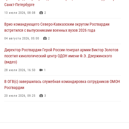
06 августа 2026, 11:33
1
Санкт-Петербурге
В Зауралье при содействии СОБР Росгвардии ликвидирована
13 июля 2026, 08:08
2
крупная нарколаборатория
Врио командующего Северо-Кавказским округом Росгвардии
06 августа 2026, 11:27
встретился с выпускниками военных вузов 2026 года
В Москве росгвардейцы задержали троих мужчин, устроивших
04 августа 2026, 05:00
2
пьяный дебош в баре (видео)
Директор Росгвардии Герой России генерал армии Виктор Золотов
06 августа 2026, 11:20
1
посетил кинологический центр ОДОН имени Ф.Э. Дзержинского
(видео)
28 июля 2026, 16:50
1
В ОГВ(с) завершилась служебная командировка сотрудников ОМОН
Росгвардии
20 июля 2026, 09:25
3
Директор Росгвардии Герой России генерал армии Виктор Золотов
поздравил специалистов подразделений тыла с профессиональным
праздником
31 июля 2026, 21:01