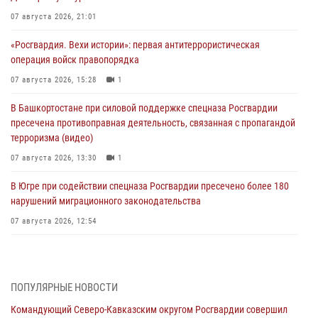
07 августа 2026, 21:01
«Росгвардия. Вехи истории»: первая антитеррористическая
операция войск правопорядка
07 августа 2026, 15:28
1
В Башкортостане при силовой поддержке спецназа Росгвардии
пресечена противоправная деятельность, связанная с пропагандой
терроризма (видео)
07 августа 2026, 13:30
1
В Югре при содействии спецназа Росгвардии пресечено более 180
нарушений миграционного законодательства
07 августа 2026, 12:54
Тонувшего ребенка спас росгвардеец в Краснодарском крае
07 августа 2026, 12:37
ПОПУЛЯРНЫЕ НОВОСТИ
Юные гости из летних лагерей посетили кинологический центр
Командующий Северо-Кавказским округом Росгвардии совершил
Росгвардии (видео)