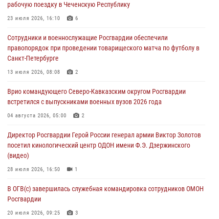
рабочую поездку в Чеченскую Республику
07 августа 2026, 12:20
3
1
23 июля 2026, 16:10
6
Представители ФСБ России по Уральскому округу Росгвардии и
Сотрудники и военнослужащие Росгвардии обеспечили
ветераны военной контрразведки почтили память Николая
правопорядок при проведении товарищеского матча по футболу в
Кузнецова
Санкт-Петербурге
07 августа 2026, 12:00
4
13 июля 2026, 08:08
2
Ветеран войск правопорядка генерал-майор Иван Пияшев – герой
Врио командующего Северо-Кавказским округом Росгвардии
выпуска «Легенды армии с Александром Маршалом»
встретился с выпускниками военных вузов 2026 года
07 августа 2026, 12:00
04 августа 2026, 05:00
2
Росгвардейцы пресекли попытку руферов подняться на крышу
Директор Росгвардии Герой России генерал армии Виктор Золотов
Смольного собора в Санкт-Петербурге (видео)
посетил кинологический центр ОДОН имени Ф.Э. Дзержинского
07 августа 2026, 11:34
3
1
(видео)
28 июля 2026, 16:50
1
В ОГВ(с) завершилась служебная командировка сотрудников ОМОН
Росгвардии
20 июля 2026, 09:25
3